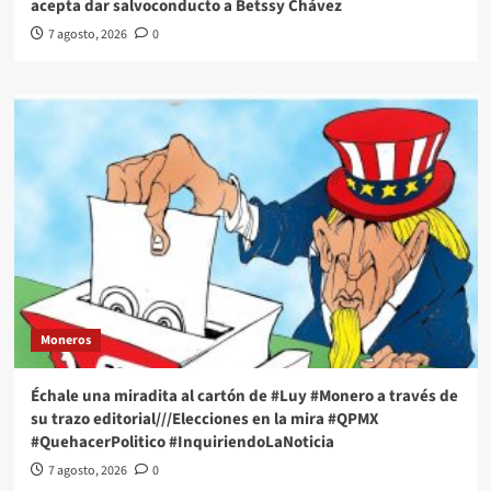
acepta dar salvoconducto a Betssy Chávez
7 agosto, 2026
0
Moneros
Échale una miradita al cartón de #Luy #Monero a través de
su trazo editorial///Elecciones en la mira #QPMX
#QuehacerPolitico #InquiriendoLaNoticia
7 agosto, 2026
0