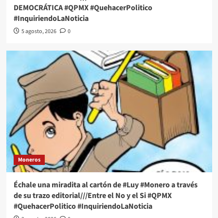
DEMOCRÁTICA #QPMX #QuehacerPolitico
#InquiriendoLaNoticia
5 agosto, 2026
0
Moneros
Échale una miradita al cartón de #Luy #Monero a través
de su trazo editorial///Entre el No y el Si #QPMX
#QuehacerPolitico #InquiriendoLaNoticia