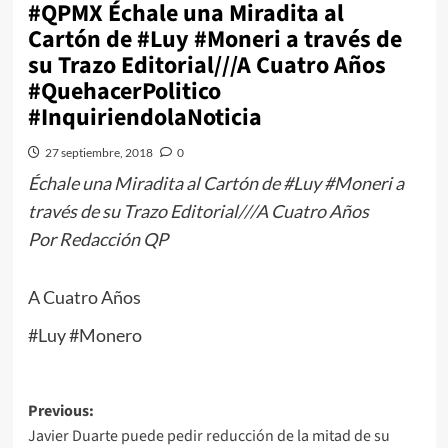
#QPMX Échale una Miradita al
Cartón de #Luy #Moneri a través de
su Trazo Editorial///A Cuatro Años
#QuehacerPolitico
#InquiriendolaNoticia
27 septiembre, 2018
0
Échale una Miradita al Cartón de #Luy #Moneri a
través de su Trazo Editorial///A Cuatro Años
Por Redacción QP
A Cuatro Años
#Luy #Monero
Post
Previous:
Javier Duarte puede pedir reducción de la mitad de su
navigation