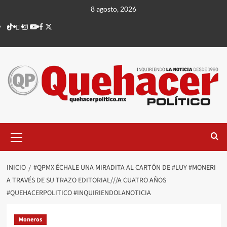
Saltar
8 agosto, 2026
al
TikTok
threads
Instagram
Youtube
Facebook
X
contenido
Menú
principal
INICIO
#QPMX ÉCHALE UNA MIRADITA AL CARTÓN DE #LUY #MONERI
A TRAVÉS DE SU TRAZO EDITORIAL///A CUATRO AÑOS
#QUEHACERPOLITICO #INQUIRIENDOLANOTICIA
Moneros