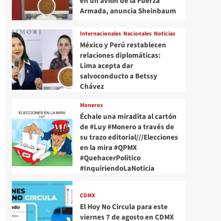
en un avión de la Fuerza
Armada, anuncia Sheinbaum
Internacionales
Nacionales
Noticias
México y Perú restablecen
relaciones diplomáticas:
Lima acepta dar
salvoconducto a Betssy
Chávez
Moneros
Échale una miradita al cartón
de #Luy #Monero a través de
su trazo editorial///Elecciones
en la mira #QPMX
#QuehacerPolitico
#InquiriendoLaNoticia
CDMX
El Hoy No Circula para este
viernes 7 de agosto en CDMX