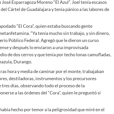
n José Esparragoza Moreno “El Azul”. Joel tenía escasos
 del Cártel de Guadalajara y tenía pánico a las labores de
 apodado “El Cora”, quien estaba buscando gente
etanfetamina. “Ya tenía mucho sin trabajo, y sin dinero,
sterio Público Federal. Agregó que le dieron un curso
loense y después lo enviaron a una improvisada
dio de dos cerros y que tenía por techo lonas camufladas,
amazula, Durango.
ó tras hora y media de caminar por el monte, trabajaban
res, destiladoras, instrumentos y los precursores
 tres días, observando todo el proceso de la
nerse a las órdenes del “Cora”, quien le preguntó sí
o había hecho por temor a la peligrosidad que miré en el