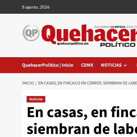
Saltar
8 agosto, 2026
al
contenido
QuehacerPolitico | Inicio
CDMX
NOTICIAS
INICIO
EN CASAS, EN FINCAS O EN CERROS: SIEMBRAN DE LA
Noticias
En casas, en finc
siembran de labo