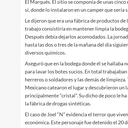
El Marqués. El sitio se componía de unas cinco
sí, donde lo instalaron en un camper que sería 
Le dijeron que era una fábrica de productos de 
trabajo consistiría en mantener limpia la bode
Después debía dejarlos acomodados. La jornada
hasta las dos o tres de la mañana del día siguie
diversos químicos.
Aseguró que en la bodega donde él se hallaba no
para lavar los botes sucios. En total trabajaban 
herreros o soldadores y las demás de limpieza
Mexicano catearon el lugar y descubrieron un 
principalmente “cristal”. Su dicho de poco le h
la fábrica de drogas sintéticas.
El caso de Joel “N” evidencia el terror que vive
económica. Este personaje fue detenido el 20 de