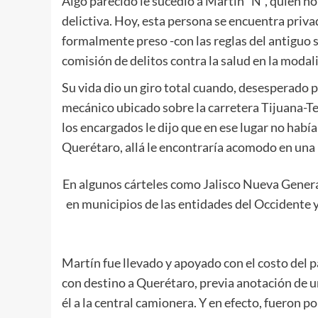
Algo parecido le sucedió a Martín “N”, quien no
delictiva. Hoy, esta persona se encuentra priva
formalmente preso -con las reglas del antiguo s
comisión de delitos contra la salud en la mod
Su vida dio un giro total cuando, desesperado p
mecánico ubicado sobre la carretera Tijuana-Te
los encargados le dijo que en ese lugar no había
Querétaro, allá le encontraría acomodo en una
En algunos cárteles como Jalisco Nueva Genera
en municipios de las entidades del Occidente y 
Martín fue llevado y apoyado con el costo del p
con destino a Querétaro, previa anotación de u
él a la central camionera. Y en efecto, fueron p