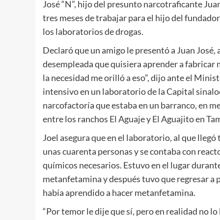
José “N”, hijo del presunto narcotraficante Jua
tres meses de trabajar para el hijo del fundador
los laboratorios de drogas.
Declaró que un amigo le presentó a Juan José,
desempleada que quisiera aprender a fabricar m
la necesidad me orilló a eso”, dijo ante el Mini
intensivo en un laboratorio de la Capital sina
narcofactoría que estaba en un barranco, en me
entre los ranchos El Aguaje y El Aguajito en T
Joel asegura que en el laboratorio, al que lleg
unas cuarenta personas y se contaba con reacto
químicos necesarios. Estuvo en el lugar durante
metanfetamina y después tuvo que regresar a po
había aprendido a hacer metanfetamina.
“Por temor le dije que sí, pero en realidad no l