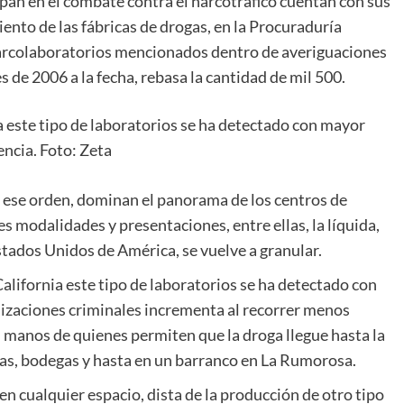
ipan en el combate contra el narcotráfico cuentan con sus
iento de las fábricas de drogas, en la Procuraduría
narcolaboratorios mencionados dentro de averiguaciones
s de 2006 a la fecha, rebasa la cantidad de mil 500.
ia este tipo de laboratorios se ha detectado con mayor
encia. Foto: Zeta
n ese orden, dominan el panorama de los centros de
 modalidades y presentaciones, entre ellas, la líquida,
stados Unidos de América, se vuelve a granular.
California este tipo de laboratorios se ha detectado con
nizaciones criminales incrementa al recorrer menos
n manos de quienes permiten que la droga llegue hasta la
asas, bodegas y hasta en un barranco en La Rumorosa.
n cualquier espacio, dista de la producción de otro tipo