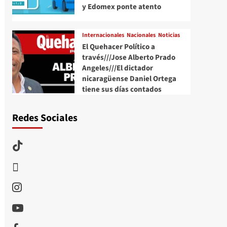
y Edomex ponte atento
Internacionales
Nacionales
Noticias
El Quehacer Político a
través///Jose Alberto Prado
Angeles///El dictador
nicaragüense Daniel Ortega
tiene sus días contados
Redes Sociales
TikTok
threads
Instagram
Youtube
Facebook