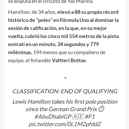
se disputa en el circuito de Yas Marina.
Hamilton, de 34 años,
elevó a 88 su propio récord
histórico de ”poles” en Fórmula Uno al dominar la
sesión de calificación, en la que, en su mejor
vuelta, cubrió los cinco mil 554 metros de la pista
emiratí en un minuto, 34 segundos y 779
milésimas,
194 menos que su compañero de
equipo, el finlandés
Valtteri Bottas
.
CLASSIFICATION: END OF QUALIFYING
Lewis Hamilton takes his first pole position
since the German Grand Prix ⏱️
#AbuDhabiGP
🇦🇪
#F1
pic.twitter.com/0L1M2pfddZ