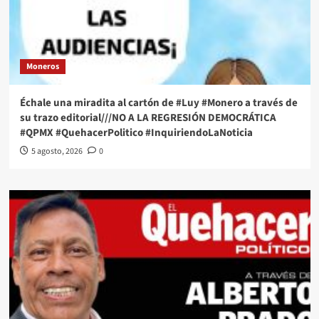
Moneros
Échale una miradita al cartón de #Luy #Monero a través de
su trazo editorial///NO A LA REGRESIÓN DEMOCRÁTICA
#QPMX #QuehacerPolitico #InquiriendoLaNoticia
5 agosto, 2026
0