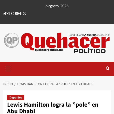
Saltar
6 agosto, 2026
al
TikTok
threads
Instagram
Youtube
Facebook
X
contenido
Menú
principal
INICIO
LEWIS HAMILTON LOGRA LA ”POLE” EN ABU DHABI
Deportes
Lewis Hamilton logra la ”pole” en
Abu Dhabi