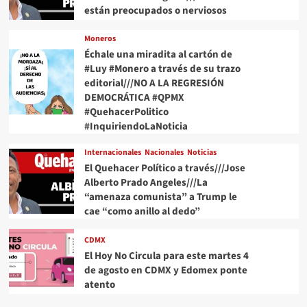
están preocupados o nerviosos
Moneros
Échale una miradita al cartón de
#Luy #Monero a través de su trazo
editorial///NO A LA REGRESIÓN
DEMOCRÁTICA #QPMX
#QuehacerPolitico
#InquiriendoLaNoticia
Internacionales
Nacionales
Noticias
El Quehacer Político a través///Jose
Alberto Prado Angeles///La
“amenaza comunista” a Trump le
cae “como anillo al dedo”
CDMX
El Hoy No Circula para este martes 4
de agosto en CDMX y Edomex ponte
atento