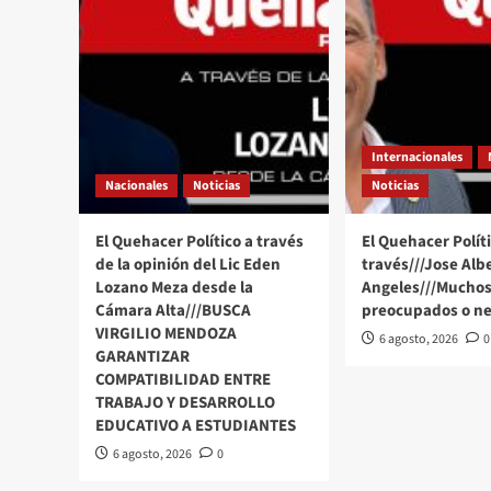
Internacionales
Nacionales
Noticias
Noticias
El Quehacer Político a través
El Quehacer Políti
de la opinión del Lic Eden
través///Jose Alb
Lozano Meza desde la
Angeles///Muchos
Cámara Alta///BUSCA
preocupados o ne
VIRGILIO MENDOZA
6 agosto, 2026
0
GARANTIZAR
COMPATIBILIDAD ENTRE
TRABAJO Y DESARROLLO
EDUCATIVO A ESTUDIANTES
6 agosto, 2026
0