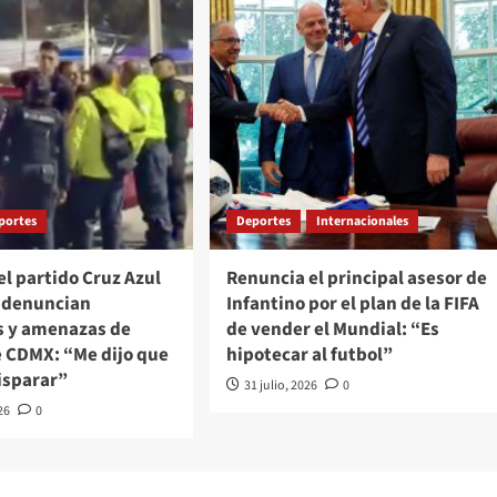
portes
Deportes
Internacionales
el partido Cruz Azul
Renuncia el principal asesor de
e denuncian
Infantino por el plan de la FIFA
s y amenazas de
de vender el Mundial: “Es
e CDMX: “Me dijo que
hipotecar al futbol”
isparar”
31 julio, 2026
0
26
0