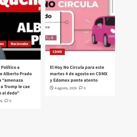
les
Nacionales
CDMX
Político a
El Hoy No Circula para este
se Alberto Prado
martes 4 de agosto en CDMX
La “amenaza
y Edomex ponte atento
a Trump le cae
4 agosto, 2026
0
o al dedo”
26
0