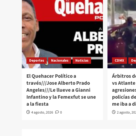
Deportes
Nacionales
Noticias
CDMX
De
El Quehacer Político a
Árbitros d
través///Jose Alberto Prado
vs Atlant
Angeles///Le llueve a Gianni
agresione
Infantino y la Femexfut se une
policías d
a la fiesta
me iba a d
4 agosto, 2026
0
2 agosto, 20