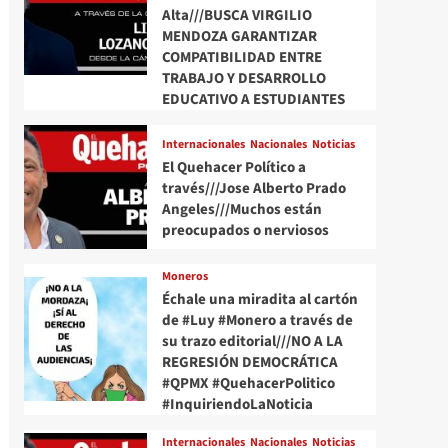
Alta///BUSCA VIRGILIO
MENDOZA GARANTIZAR
COMPATIBILIDAD ENTRE
TRABAJO Y DESARROLLO
EDUCATIVO A ESTUDIANTES
Internacionales
Nacionales
Noticias
El Quehacer Político a
través///Jose Alberto Prado
Angeles///Muchos están
preocupados o nerviosos
Moneros
Échale una miradita al cartón
de #Luy #Monero a través de
su trazo editorial///NO A LA
REGRESIÓN DEMOCRÁTICA
#QPMX #QuehacerPolitico
#InquiriendoLaNoticia
Internacionales
Nacionales
Noticias