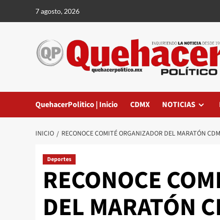
Saltar
7 agosto, 2026
al
contenido
QuehacerPolitico | Inicio
CDMX
NOTICIAS
INICIO
RECONOCE COMITÉ ORGANIZADOR DEL MARATÓN CDMX
Deportes
RECONOCE COM
DEL MARATÓN CD