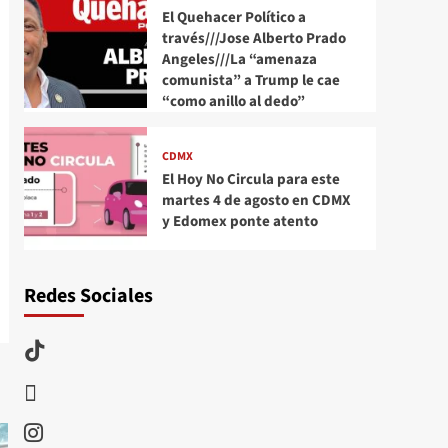
El Quehacer Político a
través///Jose Alberto Prado
Angeles///La “amenaza
comunista” a Trump le cae
“como anillo al dedo”
CDMX
El Hoy No Circula para este
martes 4 de agosto en CDMX
y Edomex ponte atento
Redes Sociales
TikTok
threads
Instagram