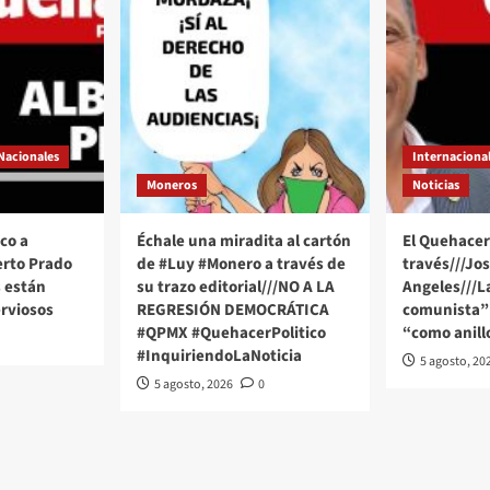
Nacionales
Internaciona
Moneros
Noticias
co a
Échale una miradita al cartón
El Quehacer 
erto Prado
de #Luy #Monero a través de
través///Jo
 están
su trazo editorial///NO A LA
Angeles///
rviosos
REGRESIÓN DEMOCRÁTICA
comunista” 
#QPMX #QuehacerPolitico
“como anill
#InquiriendoLaNoticia
5 agosto, 20
5 agosto, 2026
0