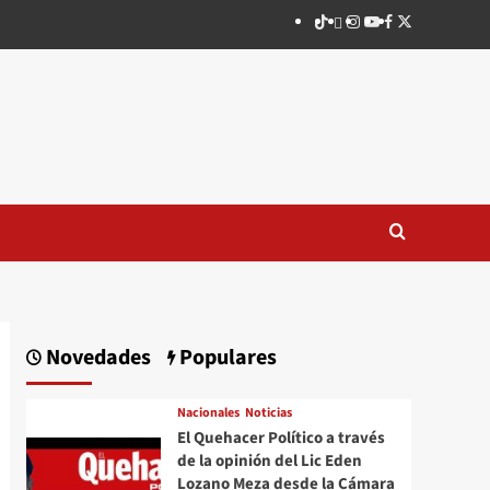
TikTok
threads
Instagram
Youtube
Facebook
X
Novedades
Populares
Nacionales
Noticias
El Quehacer Político a través
de la opinión del Lic Eden
Lozano Meza desde la Cámara