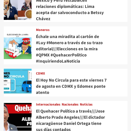
México y Perú restablecen
relaciones diplomáticas: Lima
acepta dar salvoconducto a Betssy
Chávez
Moneros
Échale una miradita al cartón de
#Luy #Monero a través de su trazo
editorial///Elecciones en la mira
#QPMX #QuehacerPolitico
#InquiriendoLaNoticia
CDMX
El Hoy No Circula para este viernes 7
de agosto en CDMX y Edomex ponte
atento
Internacionales
Nacionales
Noticias
El Quehacer Político a través///Jose
Alberto Prado Angeles///El dictador
nicaragüense Daniel Ortega tiene
sus días contados