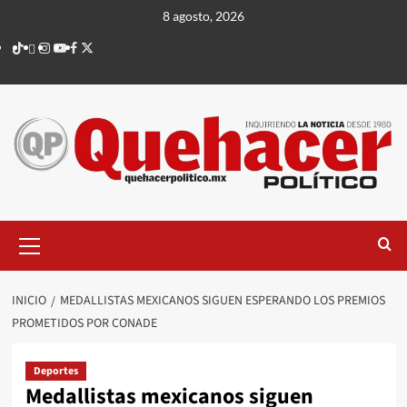
Saltar
8 agosto, 2026
al
TikTok
threads
Instagram
Youtube
Facebook
X
contenido
Menú
principal
INICIO
MEDALLISTAS MEXICANOS SIGUEN ESPERANDO LOS PREMIOS
PROMETIDOS POR CONADE
Deportes
Medallistas mexicanos siguen