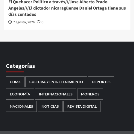
El Quehacer Político a través///Jose Alberto Prado
Angeles///El dictador nicaragüense Daniel Ortega tiene sus
días contados
7 agosto, 2026
0
Categorías
CDMX
CULTURA Y ENTRETENIMIENTO
DEPORTES
ECONOMÍA
INTERNACIONALES
MONEROS
NACIONALES
NOTICIAS
REVISTA DIGITAL