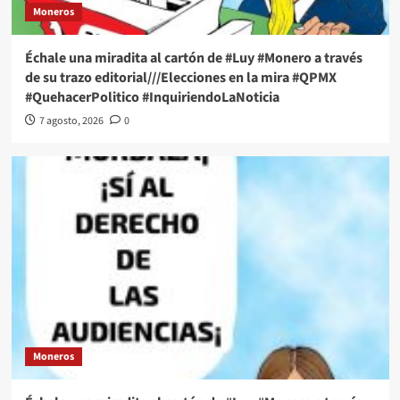
Moneros
Échale una miradita al cartón de #Luy #Monero a través
de su trazo editorial///Elecciones en la mira #QPMX
#QuehacerPolitico #InquiriendoLaNoticia
7 agosto, 2026
0
Moneros