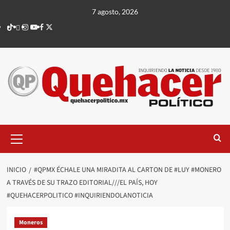
Saltar
7 agosto, 2026
al
TikTok
threads
Instagram
Youtube
Facebook
X
contenido
Menú
principal
INICIO
#QPMX ÉCHALE UNA MIRADITA AL CARTON DE #LUY #MONERO
A TRAVÉS DE SU TRAZO EDITORIAL///EL PAÍS, HOY
#QUEHACERPOLITICO #INQUIRIENDOLANOTICIA
Moneros