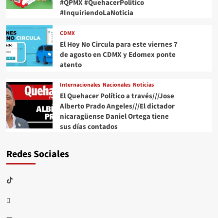
#QPMX #QuehacerPolitico
#InquiriendoLaNoticia
CDMX
El Hoy No Circula para este viernes 7
de agosto en CDMX y Edomex ponte
atento
Internacionales
Nacionales
Noticias
El Quehacer Político a través///Jose
Alberto Prado Angeles///El dictador
nicaragüense Daniel Ortega tiene
sus días contados
Redes Sociales
TikTok
threads