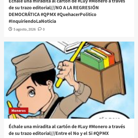
Échale una miradita al cartón de #Luy #Monero a través
de su trazo editorial///NO A LA REGRESIÓN
DEMOCRÁTICA #QPMX #QuehacerPolitico
#InquiriendoLaNoticia
5 agosto, 2026
0
Moneros
Échale una miradita al cartón de #Luy #Monero a través
de su trazo editorial///Entre el No y el Si #QPMX