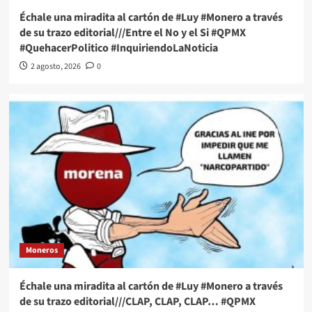
Échale una miradita al cartón de #Luy #Monero a través
de su trazo editorial///Entre el No y el Si #QPMX
#QuehacerPolitico #InquiriendoLaNoticia
2 agosto, 2026
0
Moneros
Échale una miradita al cartón de #Luy #Monero a través
de su trazo editorial///CLAP, CLAP, CLAP… #QPMX