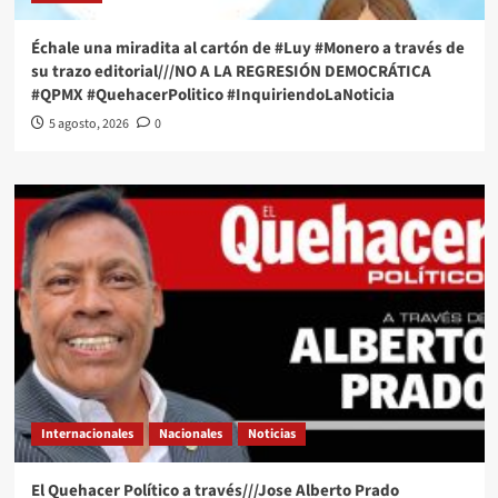
Échale una miradita al cartón de #Luy #Monero a través de
su trazo editorial///NO A LA REGRESIÓN DEMOCRÁTICA
#QPMX #QuehacerPolitico #InquiriendoLaNoticia
5 agosto, 2026
0
Internacionales
Nacionales
Noticias
El Quehacer Político a través///Jose Alberto Prado