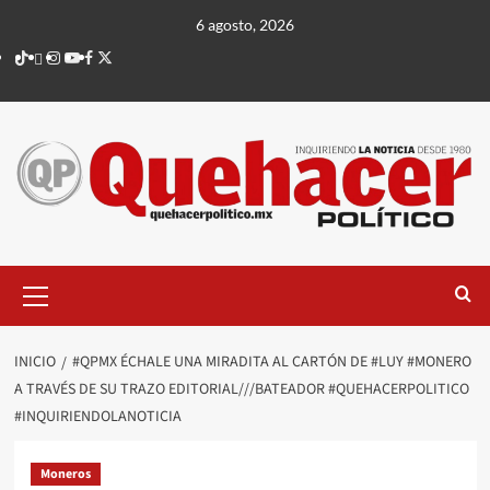
Saltar
6 agosto, 2026
al
TikTok
threads
Instagram
Youtube
Facebook
X
contenido
Menú
principal
INICIO
#QPMX ÉCHALE UNA MIRADITA AL CARTÓN DE #LUY #MONERO
A TRAVÉS DE SU TRAZO EDITORIAL///BATEADOR #QUEHACERPOLITICO
#INQUIRIENDOLANOTICIA
Moneros