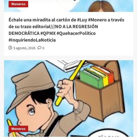
Moneros
Échale una miradita al cartón de #Luy #Monero a través
de su trazo editorial///NO A LA REGRESIÓN
DEMOCRÁTICA #QPMX #QuehacerPolitico
#InquiriendoLaNoticia
5 agosto, 2026
0
Moneros