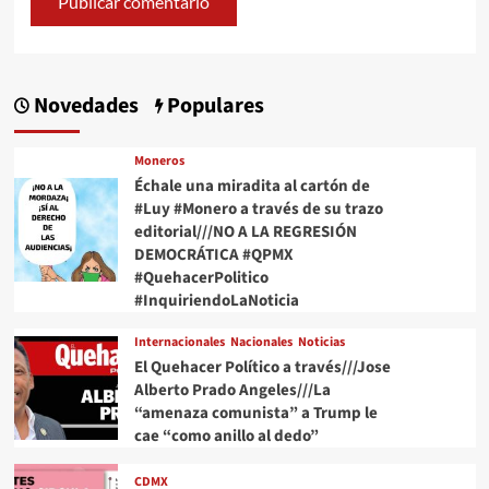
Novedades
Populares
Moneros
Échale una miradita al cartón de
#Luy #Monero a través de su trazo
editorial///NO A LA REGRESIÓN
DEMOCRÁTICA #QPMX
#QuehacerPolitico
#InquiriendoLaNoticia
Internacionales
Nacionales
Noticias
El Quehacer Político a través///Jose
Alberto Prado Angeles///La
“amenaza comunista” a Trump le
cae “como anillo al dedo”
CDMX