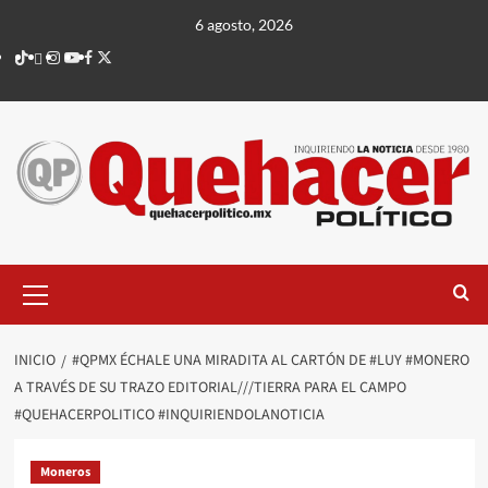
Saltar
6 agosto, 2026
al
TikTok
threads
Instagram
Youtube
Facebook
X
contenido
Menú
principal
INICIO
#QPMX ÉCHALE UNA MIRADITA AL CARTÓN DE #LUY #MONERO
A TRAVÉS DE SU TRAZO EDITORIAL///TIERRA PARA EL CAMPO
#QUEHACERPOLITICO #INQUIRIENDOLANOTICIA
Moneros