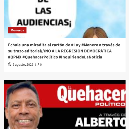
Moneros
Échale una miradita al cartón de #Luy #Monero a través de
su trazo editorial///NO A LA REGRESIÓN DEMOCRÁTICA
#QPMX #QuehacerPolitico #InquiriendoLaNoticia
5 agosto, 2026
0