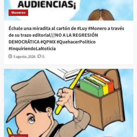
Moneros
Échale una miradita al cartón de #Luy #Monero a través
de su trazo editorial///NO A LA REGRESIÓN
DEMOCRÁTICA #QPMX #QuehacerPolitico
#InquiriendoLaNoticia
5 agosto, 2026
0