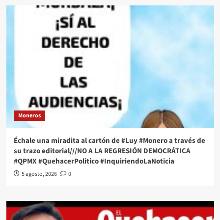
Moneros
Échale una miradita al cartón de #Luy #Monero a través de
su trazo editorial///NO A LA REGRESIÓN DEMOCRÁTICA
#QPMX #QuehacerPolitico #InquiriendoLaNoticia
5 agosto, 2026
0