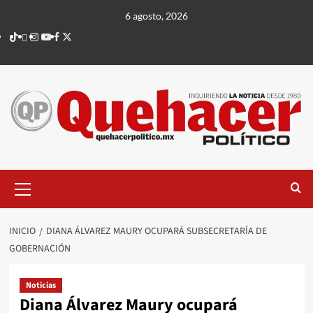
Saltar
6 agosto, 2026
al
TikTok
threads
Instagram
Youtube
Facebook
X
contenido
Menú
principal
INICIO
DIANA ÁLVAREZ MAURY OCUPARÁ SUBSECRETARÍA DE
GOBERNACIÓN
Noticias
Diana Álvarez Maury ocupará