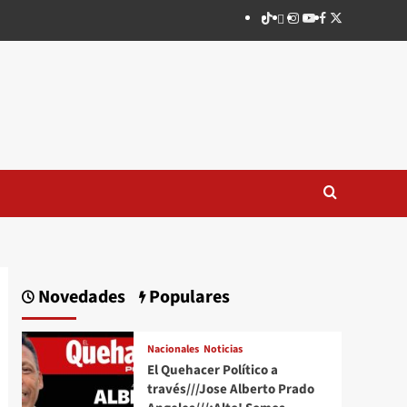
TikTok
threads
Instagram
Youtube
Facebook
X
Novedades
Populares
Nacionales
Noticias
El Quehacer Político a
través///Jose Alberto Prado