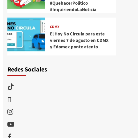
#QuehacerPolitico
#InquiriendoLaNoticia
CDMX
El Hoy No Circula para este
viernes 7 de agosto en CDMX
y Edomex ponte atento
Redes Sociales
TikTok
threads
Instagram
Youtube
Facebook