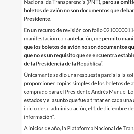
Nacional de Transparencia (PNT),
pero se omiti
boletos de avión no son documentos que deban 
Presidente
.
En un recurso de revisión con folio
0210000011
manifestación con antelación, me permito mani
que los boletos de avión no son documentos qu
que no es un requisito que se encuentra establ
de la Presidencia de la República
“.
Únicamente se dio una respuesta parcial a la so
proporcionen copias simples de los boletos de av
comprado para el Presidente Andrés Manuel Lóp
estados y el asunto que fue a tratar en cada una
inicio de su administración, el 1 de diciembre de
información”.
A inicios de año, la Plataforma Nacional de Trans