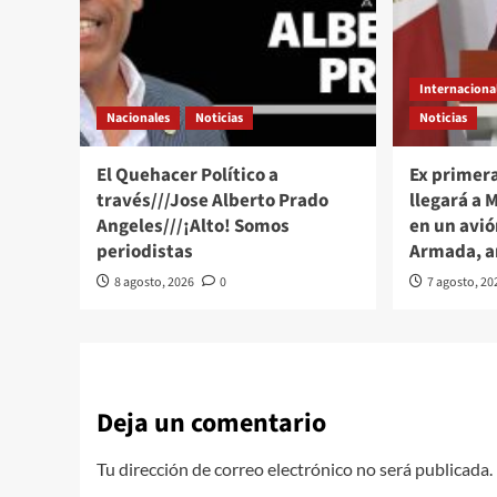
Internaciona
Nacionales
Noticias
Noticias
El Quehacer Político a
Ex primer
través///Jose Alberto Prado
llegará a 
Angeles///¡Alto! Somos
en un avió
periodistas
Armada, 
8 agosto, 2026
0
7 agosto, 20
Deja un comentario
Tu dirección de correo electrónico no será publicada.