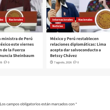
les
Nacionales
Internacionales
Nacionales
Noticias
a ministra de Perú
México y Perú restablecen
México este viernes
relaciones diplomáticas: Lima
n de la Fuerza
acepta dar salvoconducto a
anuncia Sheinbaum
Betssy Chávez
26
0
7 agosto, 2026
0
Los campos obligatorios están marcados con
*