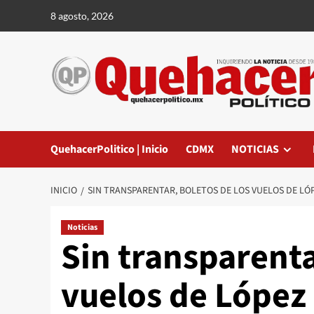
Saltar
8 agosto, 2026
al
contenido
QuehacerPolitico | Inicio
CDMX
NOTICIAS
INICIO
SIN TRANSPARENTAR, BOLETOS DE LOS VUELOS DE L
Noticias
Sin transparenta
vuelos de López