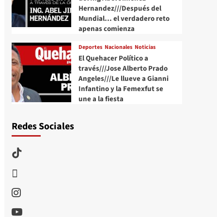
Hernandez///Después del
Mundial… el verdadero reto
apenas comienza
Deportes
Nacionales
Noticias
El Quehacer Político a
través///Jose Alberto Prado
Angeles///Le llueve a Gianni
Infantino y la Femexfut se
une a la fiesta
Redes Sociales
TikTok
threads
Instagram
Youtube