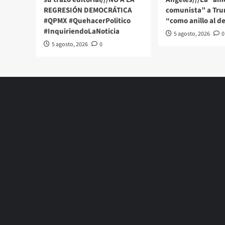
REGRESIÓN DEMOCRÁTICA
comunista” a Tru
#QPMX #QuehacerPolitico
“como anillo al d
#InquiriendoLaNoticia
5 agosto, 2026
0
5 agosto, 2026
0