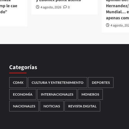
mp le cae
Hernandez/
4 agosto, 2026
0
edo”
Mundial… el
apenas com
4 agosto, 20
Categorías
CDMX
CULTURA Y ENTRETENIMIENTO
DEPORTES
ECONOMÍA
INTERNACIONALES
MONEROS
NACIONALES
NOTICIAS
REVISTA DIGITAL