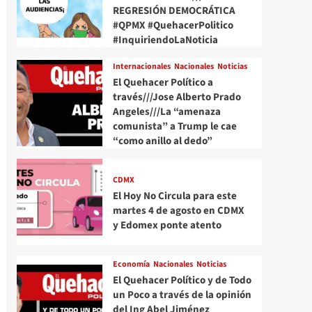
REGRESIÓN DEMOCRÁTICA
#QPMX #QuehacerPolitico
#InquiriendoLaNoticia
Internacionales
Nacionales
Noticias
El Quehacer Político a
través///Jose Alberto Prado
Angeles///La “amenaza
comunista” a Trump le cae
“como anillo al dedo”
CDMX
El Hoy No Circula para este
martes 4 de agosto en CDMX
y Edomex ponte atento
Economía
Nacionales
Noticias
El Quehacer Político y de Todo
un Poco a través de la opinión
del Ing Abel Jiménez