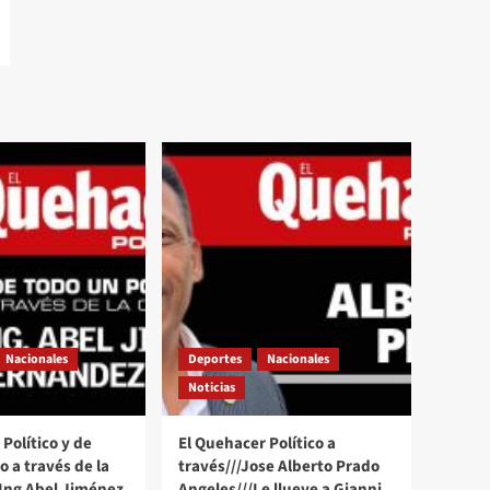
Nacionales
Deportes
Nacionales
Noticias
Político y de
El Quehacer Político a
 a través de la
través///Jose Alberto Prado
 Ing Abel Jiménez
Angeles///Le llueve a Gianni