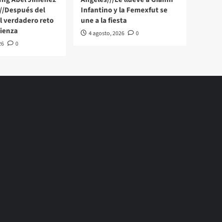
//Después del
Infantino y la Femexfut se
 verdadero reto
une a la fiesta
ienza
4 agosto, 2026
0
26
0