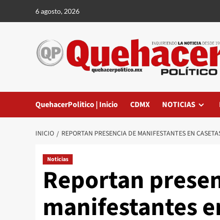
Saltar
6 agosto, 2026
al
contenido
QuehacerPolitico | Inicio
CDMX
NOTICIAS
INICIO
REPORTAN PRESENCIA DE MANIFESTANTES EN CASETA
Noticias
Reportan presen
manifestantes e