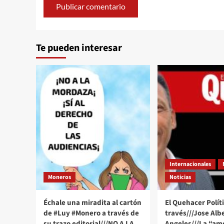
Te pueden interesar
Internacionales
Moneros
Noticias
Échale una miradita al cartón
El Quehacer Políti
de #Luy #Monero a través de
través///Jose Alb
su trazo editorial///NO A LA
Angeles///La “a