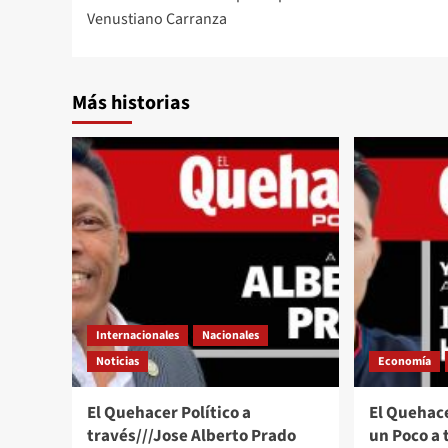
navigation
Venustiano Carranza
Más historias
Internacionales
Nacionales
Noticias
Economía
El Quehacer Político a
El Quehace
través///Jose Alberto Prado
un Poco a 