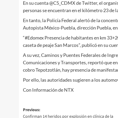
En su cuenta @C5_CDMX de Twitter, el organism
personas se encuentran en el kilómetro 23 de la c
En tanto, la Policía Federal alertó de la concen
Autopista México-Puebla, dirección Puebla, en 
“#Edomex Presencia de habitantes en km 33+2
caseta de peaje San Marcos”, publicó en su cu
A su vez, Caminos y Puentes Federales de Ingres
Comunicaciones y Transportes, reportó que en l
cobro Tepotzotlán, hay presencia de manifestan
Por ello, las autoridades sugieren a los automo
Con Información de NTX
Post
Previous:
Confirman 14 heridos por explosión en clínica de la