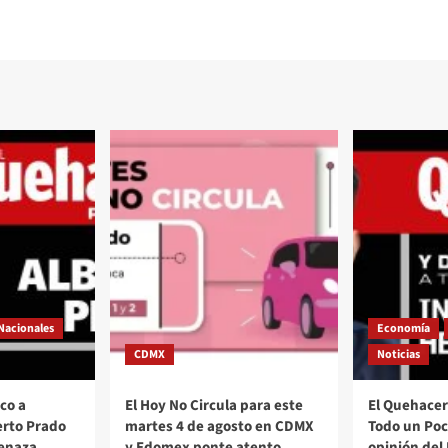
Nacionales
Economía
CDMX
Noticias
co a
El Hoy No Circula para este
El Quehacer 
erto Prado
martes 4 de agosto en CDMX
Todo un Poco
menaza
y Edomex ponte atento
opinión del