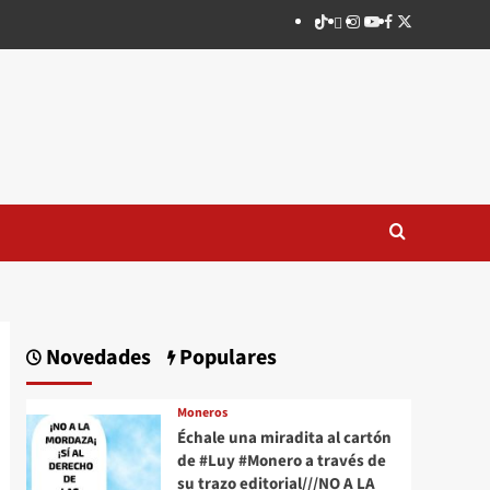
TikTok
threads
Instagram
Youtube
Facebook
X
Novedades
Populares
Moneros
Échale una miradita al cartón
de #Luy #Monero a través de
su trazo editorial///NO A LA