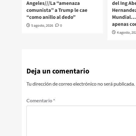
Angeles///La “amenaza
del Ing Ab
comunista” a Trump le cae
Hernandez
“como anillo al dedo”
Mundial… 
apenas c
5 agosto, 2026
0
4 agosto, 20
Deja un comentario
Tu dirección de correo electrónico no será publicada.
Comentario
*