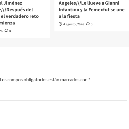
el Jiménez
Angeles///Le llueve a Gianni
///Después del
Infantino y la Femexfut se une
el verdadero reto
a la fiesta
omienza
4 agosto, 2026
0
26
0
Los campos obligatorios están marcados con
*