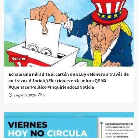
Moneros
Échale una miradita al cartón de #Luy #Monero a través de
su trazo editorial///Elecciones en la mira #QPMX
#QuehacerPolitico #InquiriendoLaNoticia
7 agosto, 2026
0