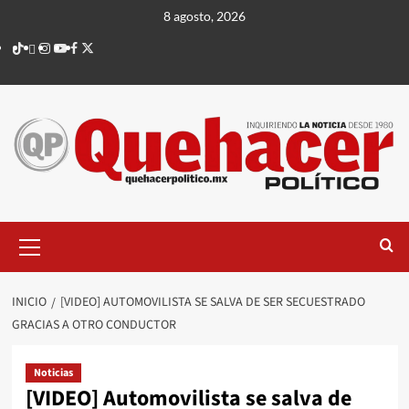
Saltar
8 agosto, 2026
al
TikTok
threads
Instagram
Youtube
Facebook
X
contenido
Menú
principal
INICIO
[VIDEO] AUTOMOVILISTA SE SALVA DE SER SECUESTRADO
GRACIAS A OTRO CONDUCTOR
Noticias
[VIDEO] Automovilista se salva de