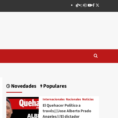
TikTok
threads
Instagram
Youtube
Facebook
X
Novedades
Populares
Internacionales
Nacionales
Noticias
El Quehacer Político a
través///Jose Alberto Prado
Angeles///El dictador