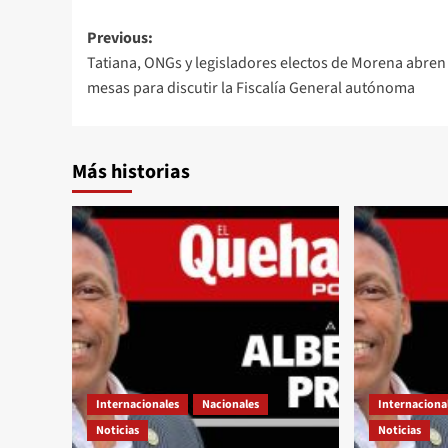
Post
Previous:
Tatiana, ONGs y legisladores electos de Morena abren
navigation
mesas para discutir la Fiscalía General autónoma
Más historias
Internacionales
Nacionales
Internaciona
Noticias
Noticias