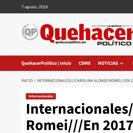
Saltar
7 agosto, 2026
al
contenido
QuehacerPolitico | Inicio
CDMX
NOTICIAS
INICIO
INTERNACIONALES///CAROLINA ALONSO ROMEI///EN 20
Internacionales
Internacionales/
Romei///En 2017,