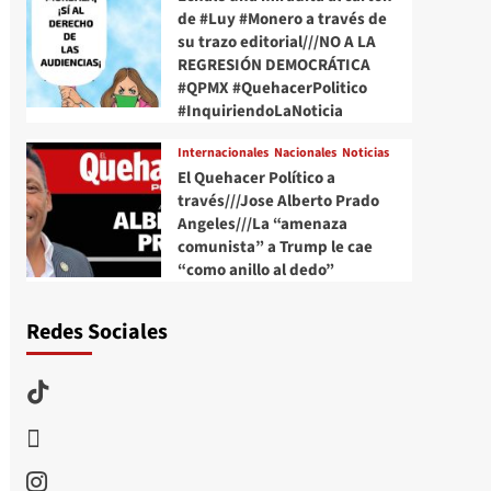
de #Luy #Monero a través de
su trazo editorial///NO A LA
REGRESIÓN DEMOCRÁTICA
#QPMX #QuehacerPolitico
#InquiriendoLaNoticia
Internacionales
Nacionales
Noticias
El Quehacer Político a
través///Jose Alberto Prado
Angeles///La “amenaza
comunista” a Trump le cae
“como anillo al dedo”
Redes Sociales
TikTok
threads
Instagram