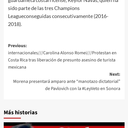
guardameta costarricense, Keylor Navas, quien ha
sido parte de las tres Champions
Leagueconseguidas consecutivamente (2016-
2018).
Post
Previous:
internacionales///Carolina Alonso Romei///Protestan en
navigation
Costa Rica tras liberación de presunto asesino de turista
mexicana
Next:
Morena presentará amparo ante “manotazo dictatorial”
de Pavlovich con la #LeyVeto en Sonora
Más historias