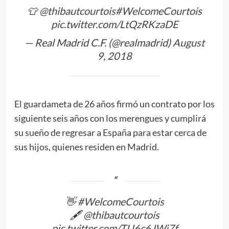
👕
@thibautcourtois
#WelcomeCourtois
pic.twitter.com/LtQzRKzaDE
— Real Madrid C.F. (@realmadrid)
August
9, 2018
El guardameta de 26 años firmó un contrato por los
siguiente seis años con los merengues y cumplirá
su sueño de regresar a España para estar cerca de
sus hijos, quienes residen en Madrid.
👋
#WelcomeCourtois
🖋
@thibautcourtois
pic.twitter.com/TU6c6JWj7f