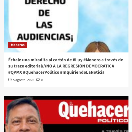
Moneros
Échale una miradita al cartón de #Luy #Monero a través de
su trazo editorial///NO A LA REGRESIÓN DEMOCRÁTICA
#QPMX #QuehacerPolitico #InquiriendoLaNoticia
5 agosto, 2026
0