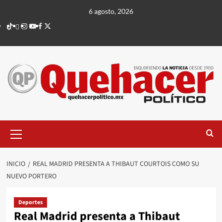
Saltar
6 agosto, 2026
al
TikTok
threads
Instagram
Youtube
Facebook
X
contenido
Menú
principal
INICIO
REAL MADRID PRESENTA A THIBAUT COURTOIS COMO SU
NUEVO PORTERO
Deportes
Real Madrid presenta a Thibaut