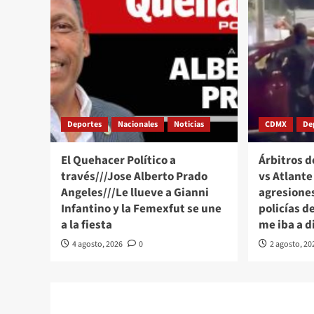
Deportes
Nacionales
Noticias
CDMX
De
El Quehacer Político a
Árbitros d
través///Jose Alberto Prado
vs Atlant
Angeles///Le llueve a Gianni
agresione
Infantino y la Femexfut se une
policías d
a la fiesta
me iba a d
4 agosto, 2026
0
2 agosto, 20