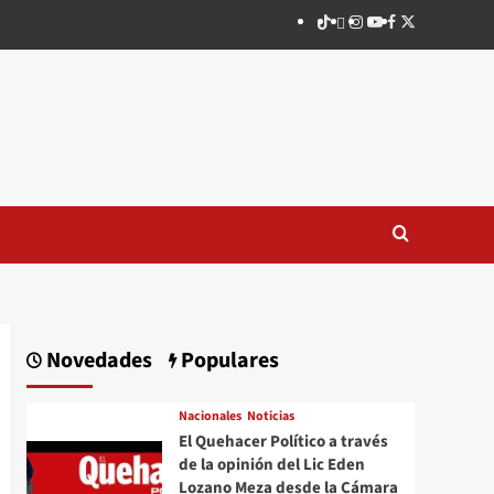
TikTok
threads
Instagram
Youtube
Facebook
X
Novedades
Populares
Nacionales
Noticias
El Quehacer Político a través
de la opinión del Lic Eden
Lozano Meza desde la Cámara