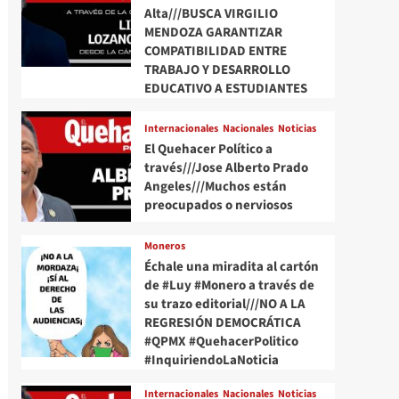
Alta///BUSCA VIRGILIO
MENDOZA GARANTIZAR
COMPATIBILIDAD ENTRE
TRABAJO Y DESARROLLO
EDUCATIVO A ESTUDIANTES
Internacionales
Nacionales
Noticias
El Quehacer Político a
través///Jose Alberto Prado
Angeles///Muchos están
preocupados o nerviosos
Moneros
Échale una miradita al cartón
de #Luy #Monero a través de
su trazo editorial///NO A LA
REGRESIÓN DEMOCRÁTICA
#QPMX #QuehacerPolitico
#InquiriendoLaNoticia
Internacionales
Nacionales
Noticias