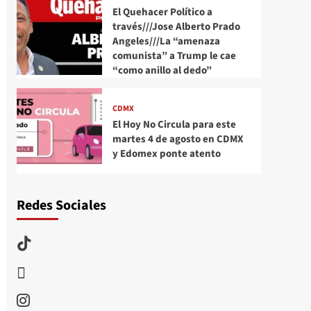
El Quehacer Político a
través///Jose Alberto Prado
Angeles///La “amenaza
comunista” a Trump le cae
“como anillo al dedo”
CDMX
El Hoy No Circula para este
martes 4 de agosto en CDMX
y Edomex ponte atento
Redes Sociales
TikTok
threads
Instagram