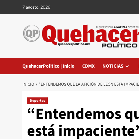
Saltar
7 agosto, 2026
al
contenido
QuehacerPolitico | Inicio
CDMX
NOTICIAS
INICIO
“ENTENDEMOS QUE LA AFICIÓN DE LEÓN ESTÁ IMPACI
Deportes
“Entendemos que
está impaciente