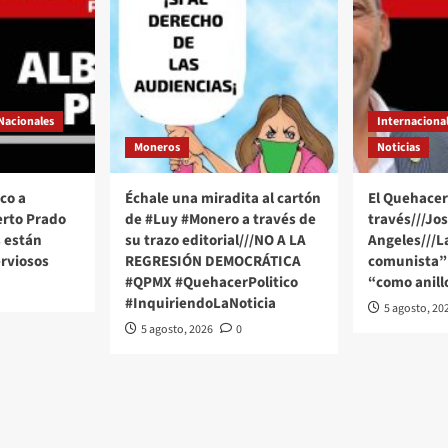
Nacionales
Internaciona
Moneros
Noticias
co a
Échale una miradita al cartón
El Quehacer 
erto Prado
de #Luy #Monero a través de
través///Jo
 están
su trazo editorial///NO A LA
Angeles///
rviosos
REGRESIÓN DEMOCRÁTICA
comunista” 
#QPMX #QuehacerPolitico
“como anill
#InquiriendoLaNoticia
5 agosto, 20
5 agosto, 2026
0