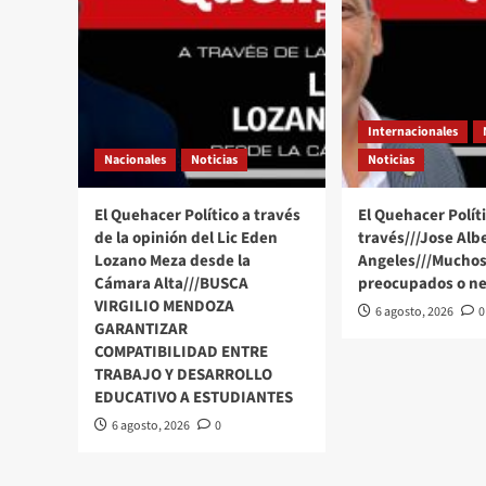
Internacionales
Nacionales
Noticias
Noticias
El Quehacer Político a través
El Quehacer Políti
de la opinión del Lic Eden
través///Jose Alb
Lozano Meza desde la
Angeles///Muchos
Cámara Alta///BUSCA
preocupados o ne
VIRGILIO MENDOZA
6 agosto, 2026
0
GARANTIZAR
COMPATIBILIDAD ENTRE
TRABAJO Y DESARROLLO
EDUCATIVO A ESTUDIANTES
6 agosto, 2026
0