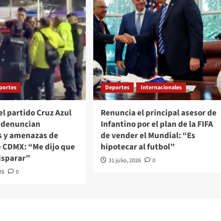
portes
Deportes
Internacionales
el partido Cruz Azul
Renuncia el principal asesor de
e denuncian
Infantino por el plan de la FIFA
s y amenazas de
de vender el Mundial: “Es
e CDMX: “Me dijo que
hipotecar al futbol”
isparar”
31 julio, 2026
0
26
0