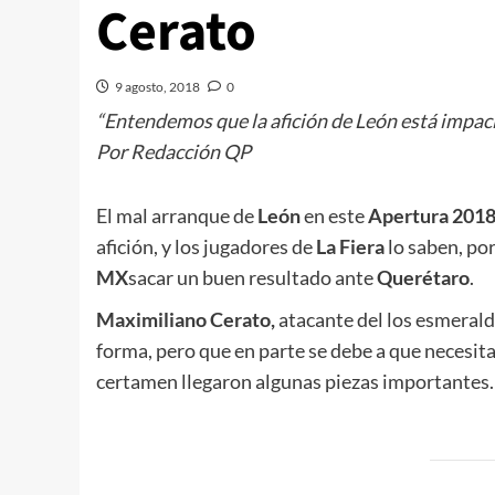
Cerato
9 agosto, 2018
0
“Entendemos que la afición de León está impac
Por Redacción QP
El mal arranque de
León
en este
Apertura 201
afición, y los jugadores de
La Fiera
lo saben, por
MX
sacar un buen resultado ante
Querétaro
.
Maximiliano Cerato,
atacante del los esmerald
forma, pero que en parte se debe a que necesita
certamen llegaron algunas piezas importantes.