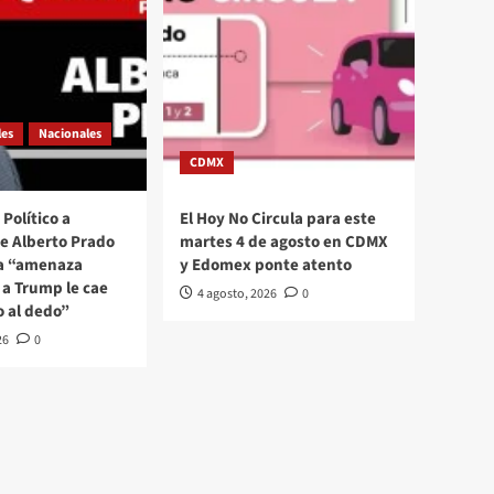
les
Nacionales
CDMX
Político a
El Hoy No Circula para este
se Alberto Prado
martes 4 de agosto en CDMX
La “amenaza
y Edomex ponte atento
a Trump le cae
4 agosto, 2026
0
o al dedo”
26
0