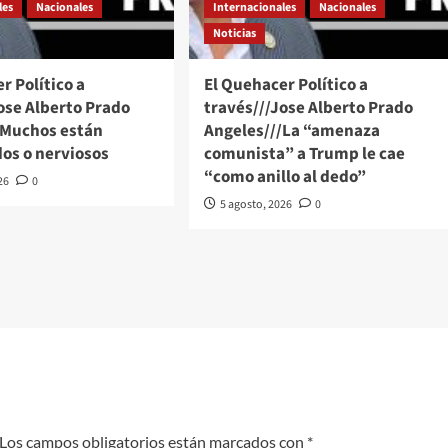
les
Nacionales
Internacionales
Nacionales
Noticias
r Político a
El Quehacer Político a
ose Alberto Prado
través///Jose Alberto Prado
/Muchos están
Angeles///La “amenaza
os o nerviosos
comunista” a Trump le cae
“como anillo al dedo”
26
0
5 agosto, 2026
0
Los campos obligatorios están marcados con
*