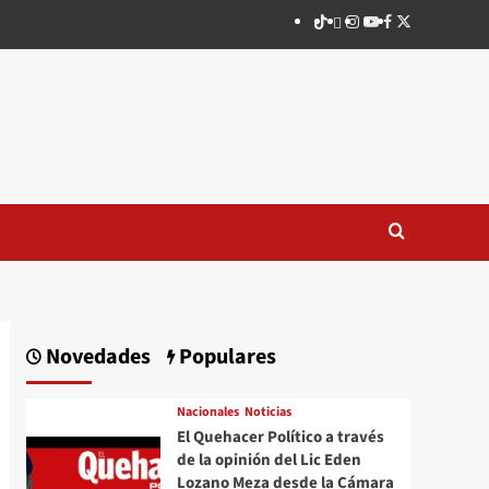
TikTok
threads
Instagram
Youtube
Facebook
X
Novedades
Populares
Nacionales
Noticias
El Quehacer Político a través
de la opinión del Lic Eden
Lozano Meza desde la Cámara