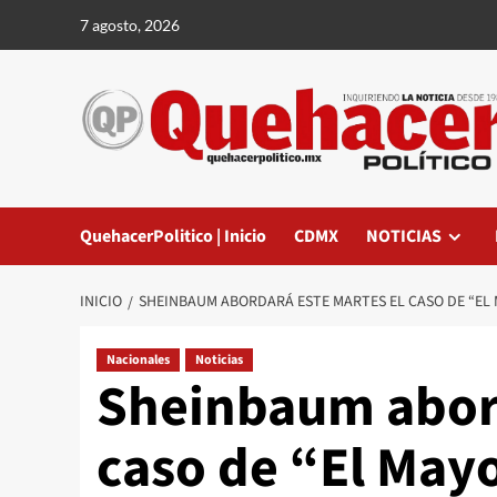
Saltar
7 agosto, 2026
al
contenido
QuehacerPolitico | Inicio
CDMX
NOTICIAS
INICIO
SHEINBAUM ABORDARÁ ESTE MARTES EL CASO DE “EL
Nacionales
Noticias
Sheinbaum abord
caso de “El Mayo