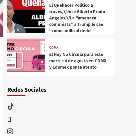
El Quehacer Político a
través///Jose Alberto Prado
Angeles///La “amenaza
comunista” a Trump le cae
“como anillo al dedo”
CDMX
El Hoy No Circula para este
martes 4 de agosto en CDMX
y Edomex ponte atento
Redes Sociales
TikTok
threads
Instagram