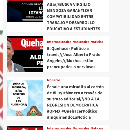
Alta///BUSCA VIRGILIO
MENDOZA GARANTIZAR
COMPATIBILIDAD ENTRE
TRABAJO Y DESARROLLO
EDUCATIVO A ESTUDIANTES
Internacionales
Nacionales
Noticias
El Quehacer Político a
través///Jose Alberto Prado
Angeles///Muchos están
preocupados o nerviosos
Moneros
Échale una miradita al cartón
de #Luy #Monero a través de
su trazo editorial///NO A LA
REGRESIÓN DEMOCRÁTICA
#QPMX #QuehacerPolitico
#InquiriendoLaNoticia
Internacionales
Nacionales
Noticias