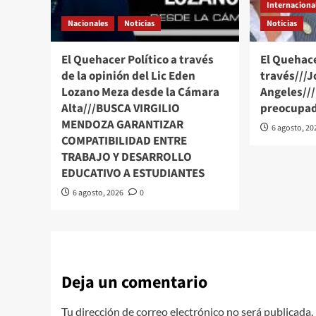
Internaciona
Nacionales
Noticias
Noticias
El Quehacer Político a través
El Quehace
de la opinión del Lic Eden
través///J
Lozano Meza desde la Cámara
Angeles//
Alta///BUSCA VIRGILIO
preocupad
MENDOZA GARANTIZAR
6 agosto, 20
COMPATIBILIDAD ENTRE
TRABAJO Y DESARROLLO
EDUCATIVO A ESTUDIANTES
6 agosto, 2026
0
Deja un comentario
Tu dirección de correo electrónico no será publicada.