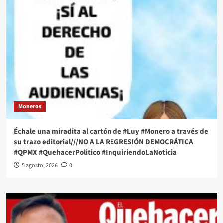
Moneros
Échale una miradita al cartón de #Luy #Monero a través de
su trazo editorial///NO A LA REGRESIÓN DEMOCRÁTICA
#QPMX #QuehacerPolitico #InquiriendoLaNoticia
5 agosto, 2026
0