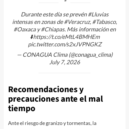
Durante este día se prevén
#Lluvias
intensas en zonas de
#Veracruz
,
#Tabasco
,
#Oaxaca
y
#Chiapas
. Más información en
⬇️
https://t.co/eMtL4BMHEm
pic.twitter.com/s2xJVPNGKZ
— CONAGUA Clima (@conagua_clima)
July 7, 2026
Recomendaciones y
precauciones ante el mal
tiempo
Ante el riesgo de granizo y tormentas, la