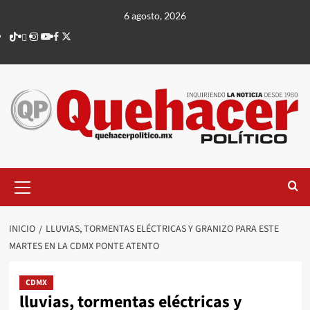
Saltar
6 agosto, 2026
al
TikTok
threads
Instagram
Youtube
Facebook
X
contenido
Menú
principal
INICIO
LLUVIAS, TORMENTAS ELÉCTRICAS Y GRANIZO PARA ESTE
MARTES EN LA CDMX PONTE ATENTO
CDMX
lluvias, tormentas eléctricas y