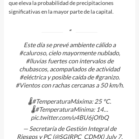
que eleva la probabilidad de precipitaciones
significativas en la mayor parte de la capital.
Este día se prevé ambiente cálido a
#caluroso
, cielo mayormente nublado,
#lluvias
fuertes con intervalos de
chubascos, acompañados de actividad
#eléctrica
y posible caída de
#granizo
.
#Vientos
con rachas cercanas a 50 km/h.
🌡️
#TemperaturaMáxima
: 25 °C.
🌡️
#TemperaturaMínima
: 14…
pic.twitter.com/u4BU6jOfbQ
— Secretaría de Gestión Integral de
Riesgos y PC (@SGIRPC_CDMX)
July 7,