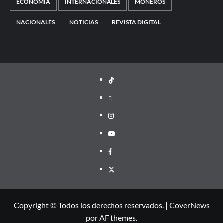
ECONOMÍA
INTERNACIONALES
MONEROS
NACIONALES
NOTICIAS
REVISTA DIGITAL
TikTok
threads
Instagram
Youtube
Facebook
X
Copyright © Todos los derechos reservados.
|
CoverNews
por AF themes.