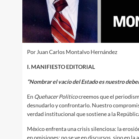
Por Juan Carlos Montalvo Hernández
I. MANIFIESTO EDITORIAL
“Nombrar el vacío del Estado es nuestro deber. 
En
Quehacer Político
creemos que el periodismo
desnudarlo y confrontarlo. Nuestro compromiso 
verdad institucional que sostiene a la Repúblic
México enfrenta una crisis silenciosa: la erosi
en omisiones; no se ve en discursos, sino en la