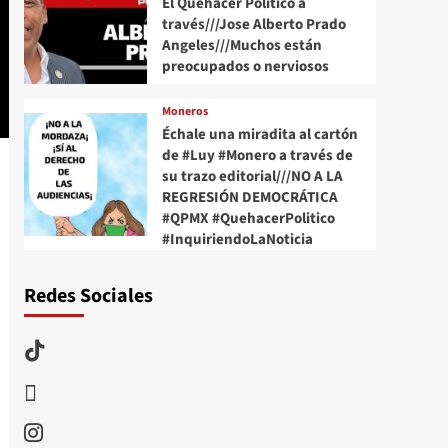
El Quehacer Político a
través///Jose Alberto Prado
Angeles///Muchos están
preocupados o nerviosos
Moneros
Échale una miradita al cartón
de #Luy #Monero a través de
su trazo editorial///NO A LA
REGRESIÓN DEMOCRÁTICA
#QPMX #QuehacerPolitico
#InquiriendoLaNoticia
Redes Sociales
TikTok
threads
Instagram