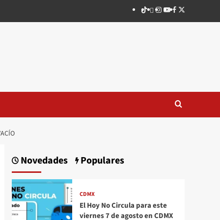
TikTok
threads
Instagram
Youtube
Facebook
X
VACÍO
Novedades
Populares
CDMX
El Hoy No Circula para este
viernes 7 de agosto en CDMX