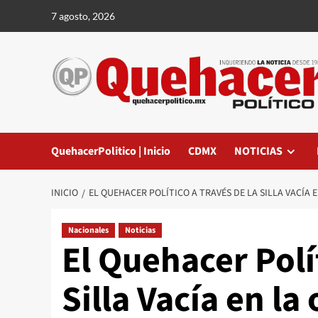
Saltar
7 agosto, 2026
al
contenido
QuehacerPolitico | Inicio
CDMX
NOTICIAS
INICIO
EL QUEHACER POLÍTICO A TRAVÉS DE LA SILLA VACÍA
Nacionales
Noticias
El Quehacer Polít
Silla Vacía en la