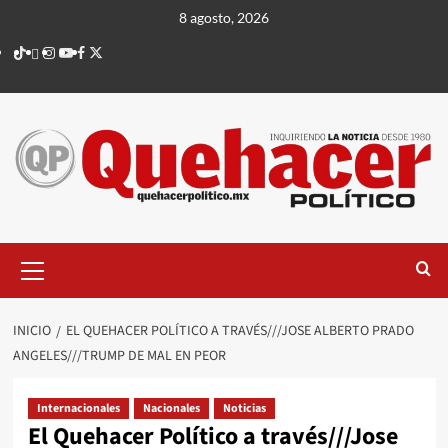
Saltar
8 agosto, 2026
al
TikTok
threads
Instagram
Youtube
Facebook
X
contenido
Menú
principal
INICIO
EL QUEHACER POLÍTICO A TRAVÉS///JOSE ALBERTO PRADO
ANGELES///TRUMP DE MAL EN PEOR
Internacionales
Nacionales
Noticias
El Quehacer Político a través///Jose