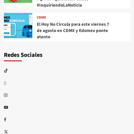
#InquiriendoLaNoticia
CDMX
El Hoy No Circula para este viernes 7
de agosto en CDMX y Edomex ponte
atento
Redes Sociales
TikTok
threads
Instagram
Youtube
Facebook
X