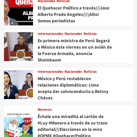
Nacionales
Noticias
El Quehacer Político a través///Jose
Alberto Prado Angeles///¡Alto!
Somos periodistas
Internacionales
Nacionales
Noticias
Ex primera ministra de Perú llegará
a México este viernes en un avión de
la Fuerza Armada, anuncia
Sheinbaum
Internacionales
Nacionales
Noticias
México y Perú restablecen
relaciones diplomáticas: Lima
acepta dar salvoconducto a Betssy
Chávez
Moneros
Échale una miradita al cartón de
#Luy #Monero a través de su trazo
editorial///Elecciones en la mira
#QPMX #QuehacerPolitico