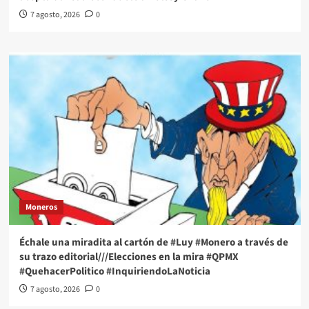
7 agosto, 2026
0
Moneros
Échale una miradita al cartón de #Luy #Monero a través de
su trazo editorial///Elecciones en la mira #QPMX
#QuehacerPolitico #InquiriendoLaNoticia
7 agosto, 2026
0