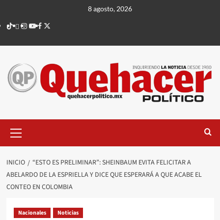
Saltar
8 agosto, 2026
al
TikTok
threads
Instagram
Youtube
Facebook
X
contenido
Menú
principal
INICIO
“ESTO ES PRELIMINAR”: SHEINBAUM EVITA FELICITAR A
ABELARDO DE LA ESPRIELLA Y DICE QUE ESPERARÁ A QUE ACABE EL
CONTEO EN COLOMBIA
Nacionales
Noticias