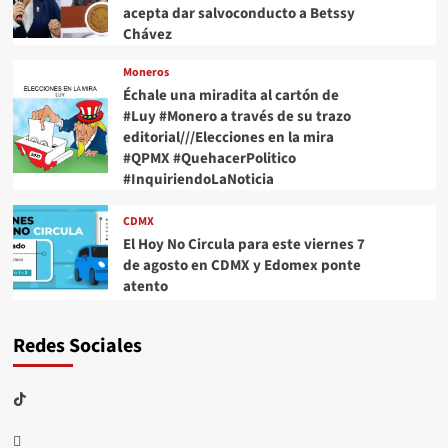
acepta dar salvoconducto a Betssy
Chávez
Moneros
Échale una miradita al cartón de
#Luy #Monero a través de su trazo
editorial///Elecciones en la mira
#QPMX #QuehacerPolitico
#InquiriendoLaNoticia
CDMX
El Hoy No Circula para este viernes 7
de agosto en CDMX y Edomex ponte
atento
Redes Sociales
TikTok
threads