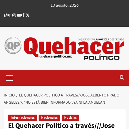
Saltar
10 agosto, 2026
al
TikTok
threads
Instagram
Youtube
Facebook
X
contenido
Menú
principal
INICIO
EL QUEHACER POLÍTICO A TRAVÉS///JOSE ALBERTO PRADO
ANGELES///“NO ESTÁ BIEN INFORMADO”, YA NI LA AMUELAN
Internacionales
Nacionales
Noticias
El Quehacer Político a través///Jose