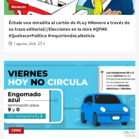
Moneros
Échale una miradita al cartón de #Luy #Monero a través de
su trazo editorial///Elecciones en la mira #QPMX
#QuehacerPolitico #InquiriendoLaNoticia
7 agosto, 2026
0
CDMX