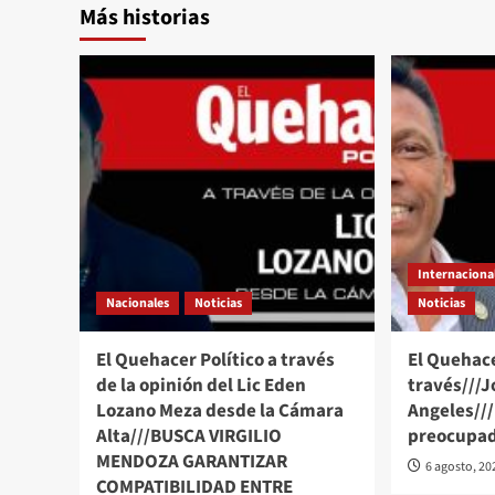
Más historias
Internaciona
Nacionales
Noticias
Noticias
El Quehacer Político a través
El Quehace
de la opinión del Lic Eden
través///J
Lozano Meza desde la Cámara
Angeles//
Alta///BUSCA VIRGILIO
preocupad
MENDOZA GARANTIZAR
6 agosto, 20
COMPATIBILIDAD ENTRE