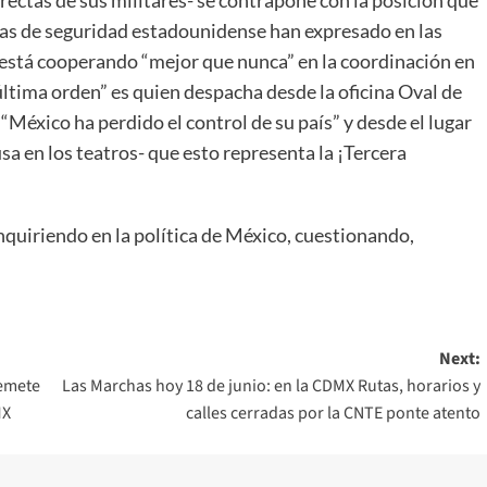
rectas de sus militares- se contrapone con la posición que
as de seguridad estadounidense han expresado en las
está cooperando “mejor que nunca” en la coordinación en
última orden” es quien despacha desde la oficina Oval de
“México ha perdido el control de su país” y desde el lugar
usa en los teatros- que esto representa la ¡Tercera
nquiriendo en la política de México, cuestionando,
Next:
remete
Las Marchas hoy 18 de junio: en la CDMX Rutas, horarios y
MX
calles cerradas por la CNTE ponte atento