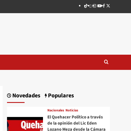
TikTok
threads
Instagram
Youtube
Facebook
X
Novedades
Populares
Nacionales
Noticias
El Quehacer Político a través
de la opinión del Lic Eden
Lozano Meza desde la Cámara