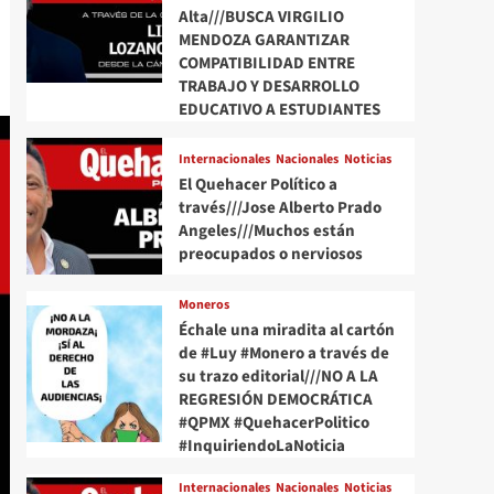
Alta///BUSCA VIRGILIO
MENDOZA GARANTIZAR
COMPATIBILIDAD ENTRE
TRABAJO Y DESARROLLO
EDUCATIVO A ESTUDIANTES
Internacionales
Nacionales
Noticias
El Quehacer Político a
través///Jose Alberto Prado
Angeles///Muchos están
preocupados o nerviosos
Moneros
Échale una miradita al cartón
de #Luy #Monero a través de
su trazo editorial///NO A LA
REGRESIÓN DEMOCRÁTICA
#QPMX #QuehacerPolitico
#InquiriendoLaNoticia
Internacionales
Nacionales
Noticias