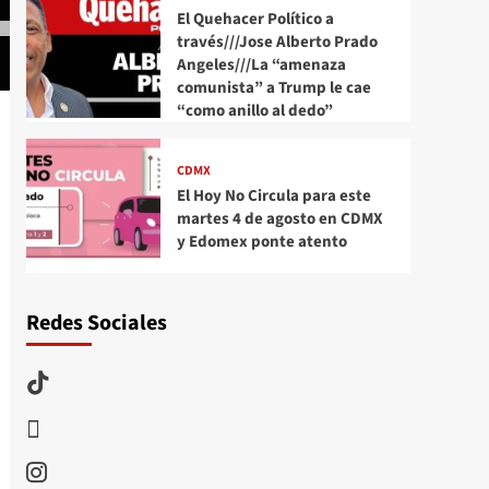
El Quehacer Político a
través///Jose Alberto Prado
Angeles///La “amenaza
comunista” a Trump le cae
“como anillo al dedo”
CDMX
El Hoy No Circula para este
martes 4 de agosto en CDMX
y Edomex ponte atento
Redes Sociales
TikTok
threads
Instagram