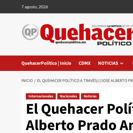
Saltar
7 agosto, 2026
al
contenido
QuehacerPolitico | Inicio
CDMX
NOTICIAS
INICIO
EL QUEHACER POLÍTICO A TRAVÉS///JOSE ALBERTO P
Internacionales
Nacionales
Noticias
El Quehacer Polí
Alberto Prado A