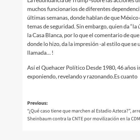
La redundancia de Trump -sobre las acciones di
muchos funcionarios de diferentes dependenci
últimas semanas, donde hablan de que México 
temas de seguridad. Sin embargo, quien da “la 
la Casa Blanca, por lo que el comentario de que 
donde lo hizo, da la impresión -al estilo que se 
llamada… !
Así el Quehacer Político Desde 1980, 46 años i
exponiendo, revelando y razonando.Es cuanto
Post
Previous:
“¿Qué caso tiene que marchen al Estadio Azteca?”, ar
navigation
Sheinbaum contra la CNTE por movilización en la CD