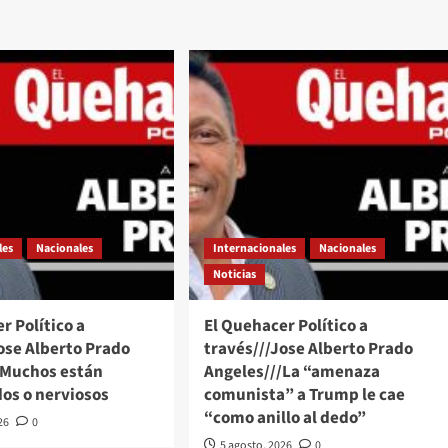
les
Nacionales
Internacionales
Nacionales
Noticias
r Político a
El Quehacer Político a
ose Alberto Prado
través///Jose Alberto Prado
/Muchos están
Angeles///La “amenaza
os o nerviosos
comunista” a Trump le cae
“como anillo al dedo”
26
0
5 agosto, 2026
0