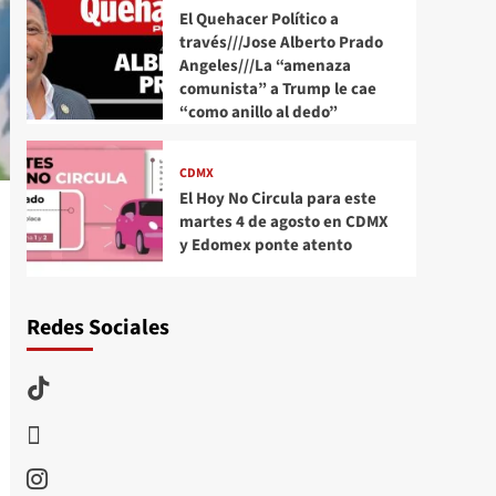
El Quehacer Político a
través///Jose Alberto Prado
Angeles///La “amenaza
comunista” a Trump le cae
“como anillo al dedo”
CDMX
El Hoy No Circula para este
martes 4 de agosto en CDMX
y Edomex ponte atento
Redes Sociales
TikTok
threads
Instagram