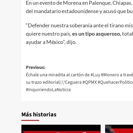
En un evento de Morena en Palenque, Chiapas
del mandatario estadounidense y acusó que bus
“Defender nuestra soberanía ante el tirano m
quiere nuestro país,
es un tipo asqueroso,
total
ayudar a México”, dijo.
Post
Previous:
Échale una miradita al cartón de #Luy #Monero a trav
navigation
su trazo editorial///Ceguera #QPMX #QuehacerPolitic
#InquiriendoLaNoticia
Más historias