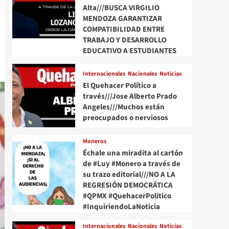
Alta///BUSCA VIRGILIO
MENDOZA GARANTIZAR
COMPATIBILIDAD ENTRE
TRABAJO Y DESARROLLO
EDUCATIVO A ESTUDIANTES
Internacionales
Nacionales
Noticias
El Quehacer Político a
través///Jose Alberto Prado
Angeles///Muchos están
preocupados o nerviosos
Moneros
Échale una miradita al cartón
de #Luy #Monero a través de
su trazo editorial///NO A LA
REGRESIÓN DEMOCRÁTICA
#QPMX #QuehacerPolitico
#InquiriendoLaNoticia
Internacionales
Nacionales
Noticias