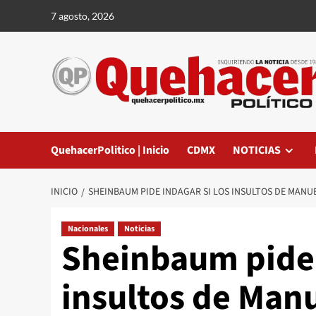
Saltar
7 agosto, 2026
al
contenido
QuehacerPolitico | Inicio
CDMX
NOTICIAS
INICIO
SHEINBAUM PIDE INDAGAR SI LOS INSULTOS DE MANU
Nacionales
Noticias
Sheinbaum pide 
insultos de Man