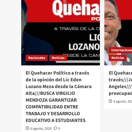
Internaciona
Nacionales
Noticias
Noticias
El Quehacer Político a través
El Quehace
de la opinión del Lic Eden
través///J
Lozano Meza desde la Cámara
Angeles//
Alta///BUSCA VIRGILIO
preocupad
MENDOZA GARANTIZAR
6 agosto, 20
COMPATIBILIDAD ENTRE
TRABAJO Y DESARROLLO
EDUCATIVO A ESTUDIANTES
6 agosto, 2026
0