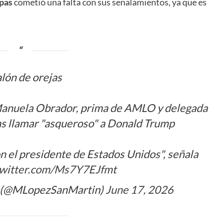
apas
cometió una falta con sus señalamientos, ya que es
alón de orejas
a Manuela Obrador, prima de AMLO y delegada
ras llamar "asqueroso" a Donald Trump
 el presidente de Estados Unidos", señala
twitter.com/Ms7Y7EJfmt
n (@MLopezSanMartin)
June 17, 2026