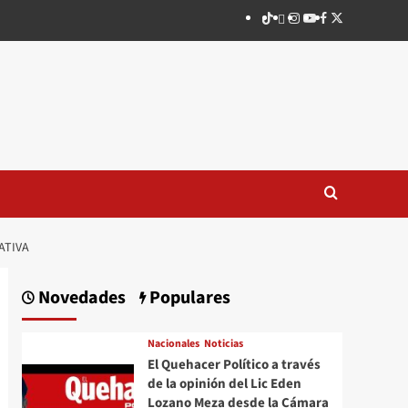
TikTok
threads
Instagram
Youtube
Facebook
X
ATIVA
Novedades
Populares
Nacionales
Noticias
El Quehacer Político a través
de la opinión del Lic Eden
Lozano Meza desde la Cámara