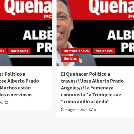
les
Nacionales
Internacionales
Nacionales
Noticias
r Político a
El Quehacer Político a
ose Alberto Prado
través///Jose Alberto Prado
/Muchos están
Angeles///La “amenaza
os o nerviosos
comunista” a Trump le cae
“como anillo al dedo”
26
0
5 agosto, 2026
0