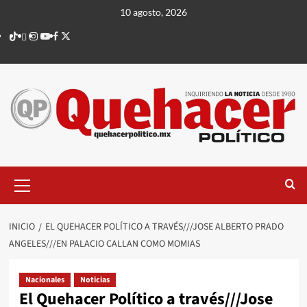
Saltar
10 agosto, 2026
al
TikTok
threads
Instagram
Youtube
Facebook
X
contenido
Menú
principal
INICIO
EL QUEHACER POLÍTICO A TRAVÉS///JOSE ALBERTO PRADO
ANGELES///EN PALACIO CALLAN COMO MOMIAS
Nacionales
Noticias
El Quehacer Político a través///Jose