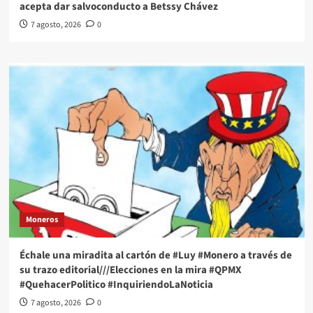
acepta dar salvoconducto a Betssy Chávez
7 agosto, 2026
0
Moneros
Échale una miradita al cartón de #Luy #Monero a través de
su trazo editorial///Elecciones en la mira #QPMX
#QuehacerPolitico #InquiriendoLaNoticia
7 agosto, 2026
0