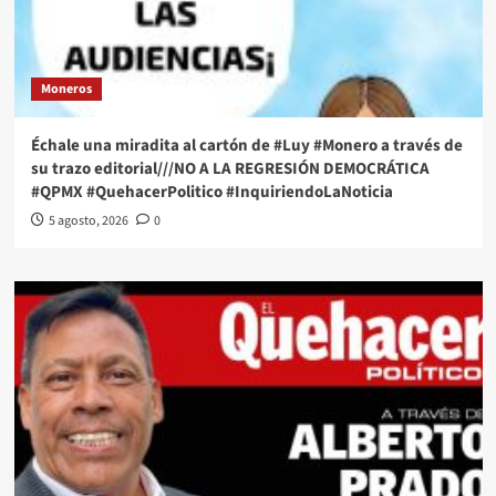
Moneros
Échale una miradita al cartón de #Luy #Monero a través de
su trazo editorial///NO A LA REGRESIÓN DEMOCRÁTICA
#QPMX #QuehacerPolitico #InquiriendoLaNoticia
5 agosto, 2026
0