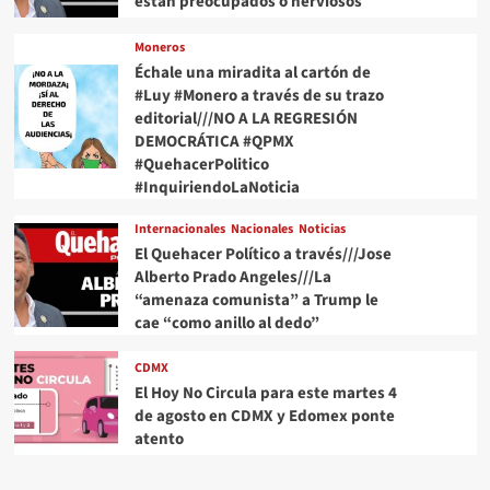
están preocupados o nerviosos
Moneros
Échale una miradita al cartón de
#Luy #Monero a través de su trazo
editorial///NO A LA REGRESIÓN
DEMOCRÁTICA #QPMX
#QuehacerPolitico
#InquiriendoLaNoticia
Internacionales
Nacionales
Noticias
El Quehacer Político a través///Jose
Alberto Prado Angeles///La
“amenaza comunista” a Trump le
cae “como anillo al dedo”
CDMX
El Hoy No Circula para este martes 4
de agosto en CDMX y Edomex ponte
atento