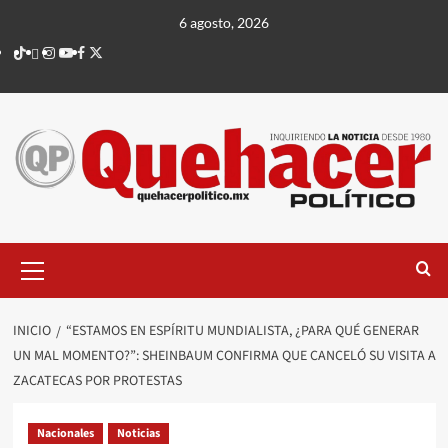
Saltar
6 agosto, 2026
al
TikTok
threads
Instagram
Youtube
Facebook
X
contenido
Menú
principal
INICIO
“ESTAMOS EN ESPÍRITU MUNDIALISTA, ¿PARA QUÉ GENERAR
UN MAL MOMENTO?”: SHEINBAUM CONFIRMA QUE CANCELÓ SU VISITA A
ZACATECAS POR PROTESTAS
Nacionales
Noticias