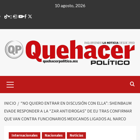
Saltar
10 agosto, 2026
al
TikTok
threads
Instagram
Youtube
Facebook
X
contenido
Menú
principal
INICIO
“NO QUIERO ENTRAR EN DISCUSIÓN CON ELLA”: SHEINBAUM
EVADE RESPONDER A LA “ZAR ANTIDROGAS” DE EU TRAS CONFIRMAR
QUE VAN CONTRA FUNCIONARIOS MEXICANOS LIGADOS AL NARCO
Internacionales
Nacionales
Noticias