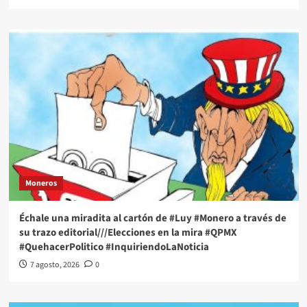
Moneros
Échale una miradita al cartón de #Luy #Monero a través de
su trazo editorial///Elecciones en la mira #QPMX
#QuehacerPolitico #InquiriendoLaNoticia
7 agosto, 2026
0