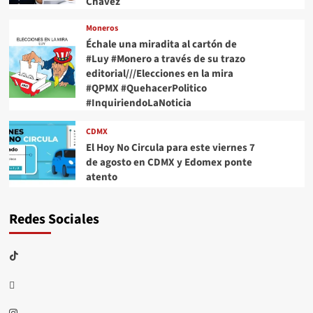
Chávez
Moneros
Échale una miradita al cartón de
#Luy #Monero a través de su trazo
editorial///Elecciones en la mira
#QPMX #QuehacerPolitico
#InquiriendoLaNoticia
CDMX
El Hoy No Circula para este viernes 7
de agosto en CDMX y Edomex ponte
atento
Redes Sociales
TikTok
threads
Instagram