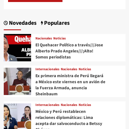
Novedades
Populares
Nacionales
Noticias
El Quehacer Político a través///Jose
Alberto Prado Angeles///¡Alto!
Somos periodistas
Internacionales
Nacionales
Noticias
Ex primera ministra de Perú llegará
a México este viernes en un avión de
la Fuerza Armada, anuncia
Sheinbaum
Internacionales
Nacionales
Noticias
México y Perú restablecen
relaciones diplomáticas: Lima
acepta dar salvoconducto a Betssy