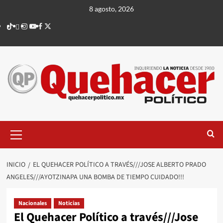
Saltar
8 agosto, 2026
al
TikTok
threads
Instagram
Youtube
Facebook
X
contenido
Menú
principal
INICIO
EL QUEHACER POLÍTICO A TRAVÉS///JOSE ALBERTO PRADO
ANGELES///AYOTZINAPA UNA BOMBA DE TIEMPO CUIDADO!!!
Nacionales
Noticias
El Quehacer Político a través///Jose