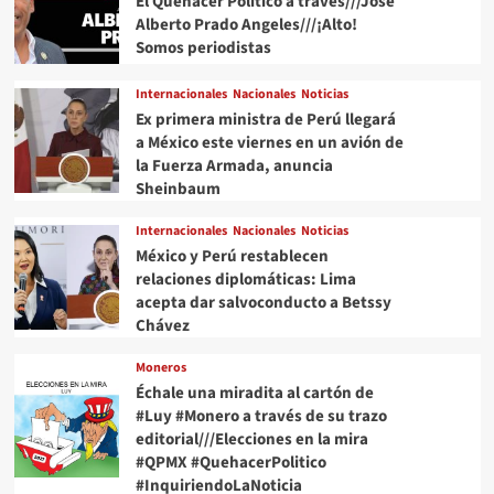
El Quehacer Político a través///Jose
Alberto Prado Angeles///¡Alto!
Somos periodistas
Internacionales
Nacionales
Noticias
Ex primera ministra de Perú llegará
a México este viernes en un avión de
la Fuerza Armada, anuncia
Sheinbaum
Internacionales
Nacionales
Noticias
México y Perú restablecen
relaciones diplomáticas: Lima
acepta dar salvoconducto a Betssy
Chávez
Moneros
Échale una miradita al cartón de
#Luy #Monero a través de su trazo
editorial///Elecciones en la mira
#QPMX #QuehacerPolitico
#InquiriendoLaNoticia