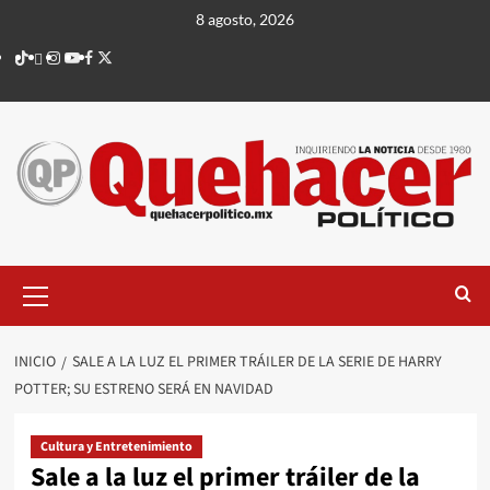
Saltar
8 agosto, 2026
al
TikTok
threads
Instagram
Youtube
Facebook
X
contenido
Menú
principal
INICIO
SALE A LA LUZ EL PRIMER TRÁILER DE LA SERIE DE HARRY
POTTER; SU ESTRENO SERÁ EN NAVIDAD
Cultura y Entretenimiento
Sale a la luz el primer tráiler de la