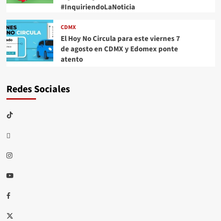
#InquiriendoLaNoticia
CDMX
El Hoy No Circula para este viernes 7
de agosto en CDMX y Edomex ponte
atento
Redes Sociales
TikTok
threads
Instagram
Youtube
Facebook
X