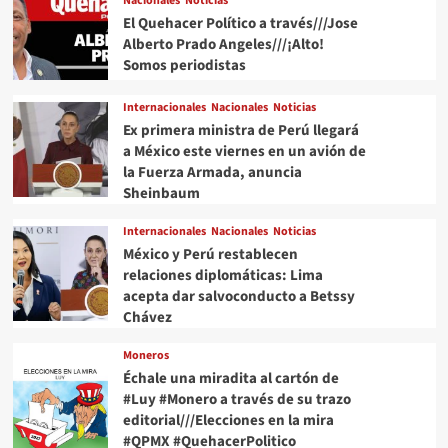
Nacionales
Noticias
El Quehacer Político a través///Jose
Alberto Prado Angeles///¡Alto!
Somos periodistas
Internacionales
Nacionales
Noticias
Ex primera ministra de Perú llegará
a México este viernes en un avión de
la Fuerza Armada, anuncia
Sheinbaum
Internacionales
Nacionales
Noticias
México y Perú restablecen
relaciones diplomáticas: Lima
acepta dar salvoconducto a Betssy
Chávez
Moneros
Échale una miradita al cartón de
#Luy #Monero a través de su trazo
editorial///Elecciones en la mira
#QPMX #QuehacerPolitico