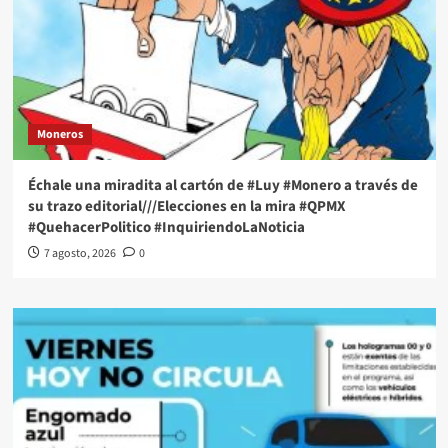
Moneros
Échale una miradita al cartón de #Luy #Monero a través de
su trazo editorial///Elecciones en la mira #QPMX
#QuehacerPolitico #InquiriendoLaNoticia
7 agosto, 2026
0