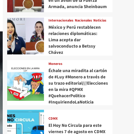
en un avión de la Fuerza
Armada, anuncia Sheinbaum
Internacionales
Nacionales
Noticias
México y Perú restablecen
relaciones diplomáticas:
Lima acepta dar
salvoconducto a Betssy
Chávez
Moneros
Échale una miradita al cartón
de #Luy #Monero a través de
su trazo editorial///Elecciones
en la mira #QPMX
#QuehacerPolitico
#InquiriendoLaNoticia
CDMX
El Hoy No Circula para este
viernes 7 de agosto en CDMX