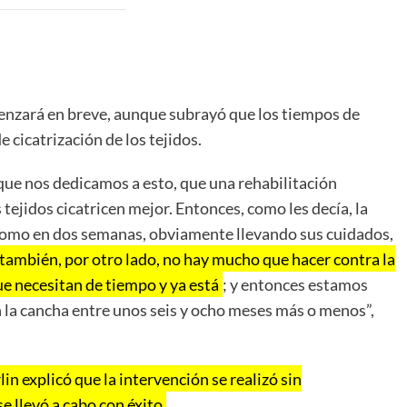
omenzará en breve, aunque subrayó que los tiempos de
cicatrización de los tejidos.
ue nos dedicamos a esto, que una rehabilitación
ejidos cicatricen mejor. Entonces, como les decía, la
como en dos semanas, obviamente llevando sus cuidados,
ambién, por otro lado, no hay mucho que hacer contra la
que necesitan de tiempo y ya está
; y entonces estamos
n la cancha entre unos seis y ocho meses más o menos”,
n explicó que la intervención se realizó sin
e llevó a cabo con éxito
.