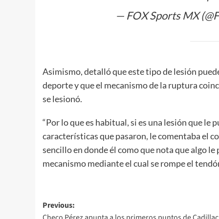
— FOX Sports MX (@
Asimismo, detalló que este tipo de lesión pued
deporte y que el mecanismo de la ruptura coinci
se lesionó.
“Por lo que es habitual, si es una lesión que le
características que pasaron, le comentaba el c
sencillo en donde él como que nota que algo le
mecanismo mediante el cual se rompe el tendón,
Post
Previous:
Checo Pérez apunta a los primeros puntos de Cadillac