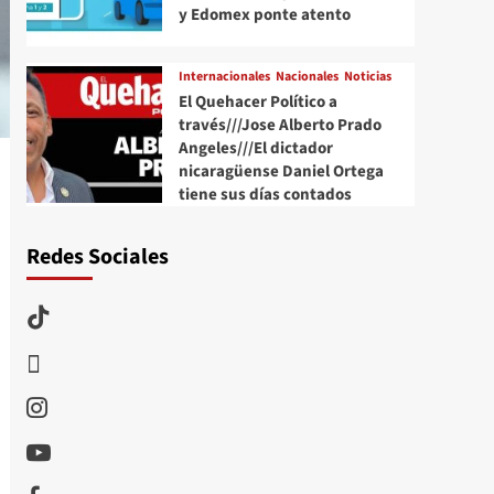
y Edomex ponte atento
Internacionales
Nacionales
Noticias
El Quehacer Político a
través///Jose Alberto Prado
Angeles///El dictador
nicaragüense Daniel Ortega
tiene sus días contados
Redes Sociales
TikTok
threads
Instagram
Youtube
Facebook