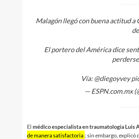
Malagón llegó con buena actitud a
de
El portero del América dice sen
perderse
Vía:
@diegoyvey
pi
— ESPN.com.mx 
El
médico especialista en traumatología Luis 
de manera satisfactoria
; sin embargo, explicó