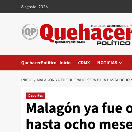
Saltar
8 agosto, 2026
al
contenido
QuehacerPolitico | Inicio
CDMX
NOTICIAS
INICIO
MALAGÓN YA FUE OPERADO; SERÁ BAJA HASTA OCHO M
Deportes
Malagón ya fue 
hasta ocho meses