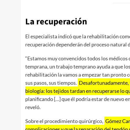
La recuperación
El especialista indicó que la rehabilitación c
recuperación dependerán del proceso natural de 
“Estamos muy convencidos todos los médicos q
temprana, un trabajo temprano ayuda a que los t
rehabilitación la vamos a empezar tan pronto 
sus pasos, sus tiempos.
Desafortunadamente, t
biología: los tejidos tardan en recuperarse lo 
planificando […] que él podría estar de nuevo e
reveló.
Sobre el procedimiento quirúrgico,
Gómez Carli
complicaciones y que la reparación del tendón s