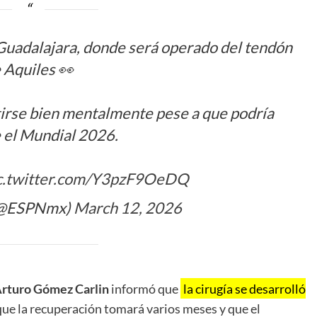
 Guadalajara, donde será operado del tendón
 Aquiles 👀
tirse bien mentalmente pese a que podría
 el Mundial 2026.
c.twitter.com/Y3pzF9OeDQ
(@ESPNmx)
March 12, 2026
Arturo Gómez Carlin
informó que
la cirugía se desarrolló
 que la recuperación tomará varios meses y que el