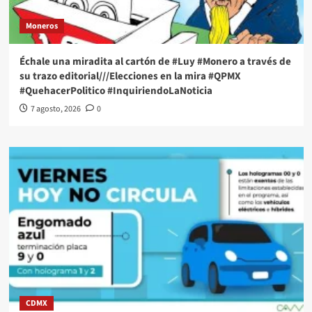
Moneros
Échale una miradita al cartón de #Luy #Monero a través de
su trazo editorial///Elecciones en la mira #QPMX
#QuehacerPolitico #InquiriendoLaNoticia
7 agosto, 2026
0
CDMX