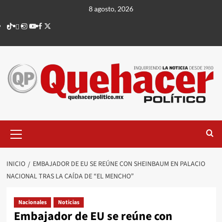
Saltar
8 agosto, 2026
al
TikTok
threads
Instagram
Youtube
Facebook
X
contenido
Menú
principal
INICIO
EMBAJADOR DE EU SE REÚNE CON SHEINBAUM EN PALACIO
NACIONAL TRAS LA CAÍDA DE “EL MENCHO”
Nacionales
Noticias
Embajador de EU se reúne con