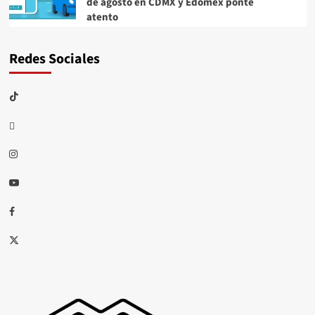
de agosto en CDMX y Edomex ponte
atento
Redes Sociales
TikTok
threads
Instagram
Youtube
Facebook
X