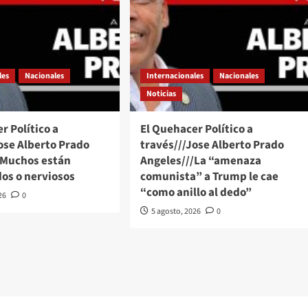
les
Nacionales
Internacionales
Nacionales
Noticias
r Político a
El Quehacer Político a
ose Alberto Prado
través///Jose Alberto Prado
/Muchos están
Angeles///La “amenaza
os o nerviosos
comunista” a Trump le cae
“como anillo al dedo”
26
0
5 agosto, 2026
0