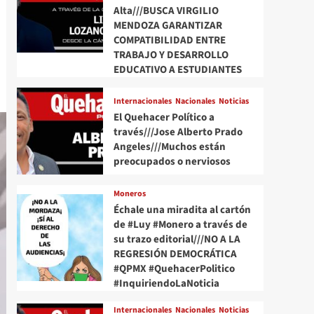
Alta///BUSCA VIRGILIO
MENDOZA GARANTIZAR
COMPATIBILIDAD ENTRE
TRABAJO Y DESARROLLO
EDUCATIVO A ESTUDIANTES
Internacionales
Nacionales
Noticias
El Quehacer Político a
través///Jose Alberto Prado
Angeles///Muchos están
preocupados o nerviosos
Moneros
Échale una miradita al cartón
de #Luy #Monero a través de
su trazo editorial///NO A LA
REGRESIÓN DEMOCRÁTICA
#QPMX #QuehacerPolitico
#InquiriendoLaNoticia
Internacionales
Nacionales
Noticias