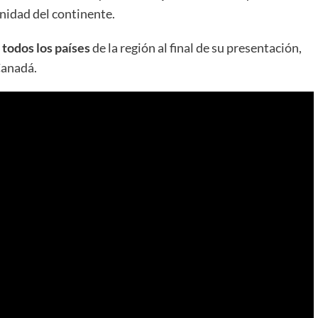
unidad del continente.
todos los países
de la región al final de su presentación,
Canadá.