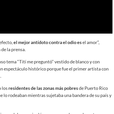
efecto,
el mejor antídoto contra el odio es
el amor”,
 de la prensa.
o tema “Tití me preguntó” vestido de blanco y con
un espectáculo histórico porque fue el primer artista con
.
o los
residentes de las zonas más pobres
de Puerto Rico
que lo rodeaban mientras sujetaba una bandera de su país y