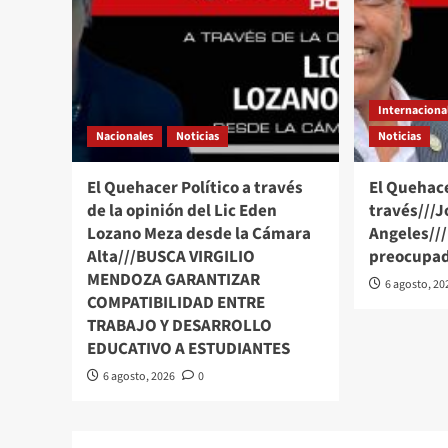
Internaciona
Nacionales
Noticias
Noticias
El Quehacer Político a través
El Quehace
de la opinión del Lic Eden
través///J
Lozano Meza desde la Cámara
Angeles//
Alta///BUSCA VIRGILIO
preocupad
MENDOZA GARANTIZAR
6 agosto, 20
COMPATIBILIDAD ENTRE
TRABAJO Y DESARROLLO
EDUCATIVO A ESTUDIANTES
6 agosto, 2026
0