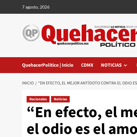
Saltar
7 agosto, 2026
al
contenido
QuehacerPolitico | Inicio
CDMX
NOTICIAS
INICIO
“EN EFECTO, EL MEJOR ANTÍDOTO CONTRA EL ODIO E
Nacionales
Noticias
“En efecto, el m
el odio es el a