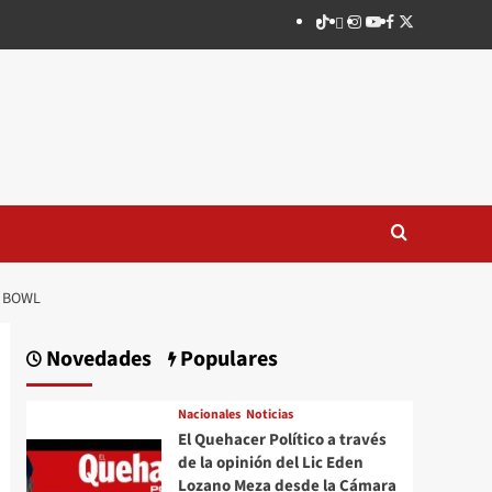
TikTok
threads
Instagram
Youtube
Facebook
X
R BOWL
Novedades
Populares
Nacionales
Noticias
El Quehacer Político a través
de la opinión del Lic Eden
Lozano Meza desde la Cámara