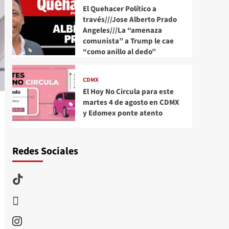
El Quehacer Político a
través///Jose Alberto Prado
Angeles///La “amenaza
comunista” a Trump le cae
“como anillo al dedo”
CDMX
El Hoy No Circula para este
martes 4 de agosto en CDMX
y Edomex ponte atento
Redes Sociales
TikTok
threads
Instagram