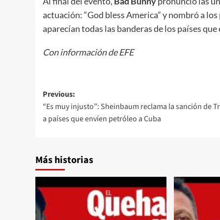
Al final del evento,
Bad Bunny
pronunció las ún
actuación: “God bless America” y nombró a los 
aparecían todas las banderas de los países que
Con información de EFE
Post
Previous:
“Es muy injusto”: Sheinbaum reclama la sanción de 
navigation
a países que envíen petróleo a Cuba
Más historias