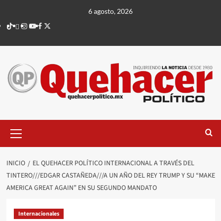
Saltar
6 agosto, 2026
al
TikTok
threads
Instagram
Youtube
Facebook
X
contenido
Menú
principal
INICIO
EL QUEHACER POLÍTICO INTERNACIONAL A TRAVÉS DEL
TINTERO///EDGAR CASTAÑEDA///A UN AÑO DEL REY TRUMP Y SU “MAKE
AMERICA GREAT AGAIN” EN SU SEGUNDO MANDATO
Internacionales