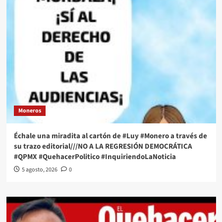
Moneros
Échale una miradita al cartón de #Luy #Monero a través de
su trazo editorial///NO A LA REGRESIÓN DEMOCRÁTICA
#QPMX #QuehacerPolitico #InquiriendoLaNoticia
5 agosto, 2026
0