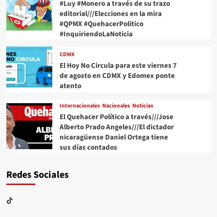
#Luy #Monero a través de su trazo
editorial///Elecciones en la mira
#QPMX #QuehacerPolitico
#InquiriendoLaNoticia
CDMX
El Hoy No Circula para este viernes 7
de agosto en CDMX y Edomex ponte
atento
Internacionales
Nacionales
Noticias
El Quehacer Político a través///Jose
Alberto Prado Angeles///El dictador
nicaragüense Daniel Ortega tiene
sus días contados
Redes Sociales
TikTok