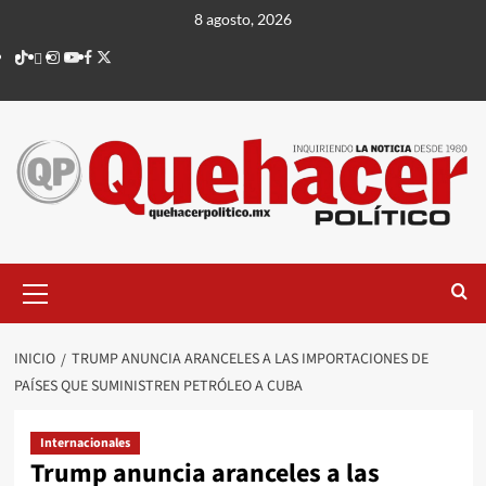
Saltar
8 agosto, 2026
al
TikTok
threads
Instagram
Youtube
Facebook
X
contenido
Menú
principal
INICIO
TRUMP ANUNCIA ARANCELES A LAS IMPORTACIONES DE
PAÍSES QUE SUMINISTREN PETRÓLEO A CUBA
Internacionales
Trump anuncia aranceles a las