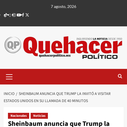
Saltar
7 agosto, 2026
al
TikTok
threads
Instagram
Youtube
Facebook
X
contenido
Menú
principal
INICIO
SHEINBAUM ANUNCIA QUE TRUMP LA INVITÓ A VISITAR
ESTADOS UNIDOS EN SU LLAMADA DE 40 MINUTOS
Nacionales
Noticias
Sheinbaum anuncia que Trump la