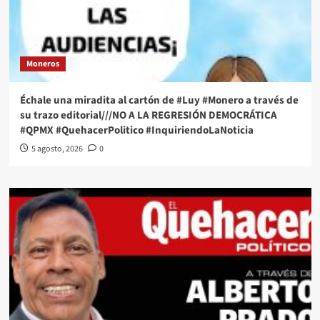
Moneros
Échale una miradita al cartón de #Luy #Monero a través de
su trazo editorial///NO A LA REGRESIÓN DEMOCRÁTICA
#QPMX #QuehacerPolitico #InquiriendoLaNoticia
5 agosto, 2026
0