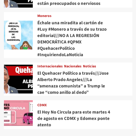
están preocupados o nerviosos
Moneros
Échale una miradita al cartón de
#Luy #Monero a través de su trazo
editorial///NO A LA REGRESIÓN
DEMOCRÁTICA #QPMX
#QuehacerPolitico
#InquiriendoLaNoticia
Internacionales
Nacionales
Noticias
El Quehacer Político a través///Jose
Alberto Prado Angeles///La
“amenaza comunista” a Trump le
cae “como anillo al dedo”
CDMX
El Hoy No Circula para este martes 4
de agosto en CDMX y Edomex ponte
atento