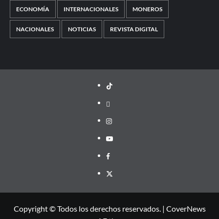
ECONOMÍA
INTERNACIONALES
MONEROS
NACIONALES
NOTICIAS
REVISTA DIGITAL
TikTok
threads
Instagram
Youtube
Facebook
X
Copyright © Todos los derechos reservados.
|
CoverNews