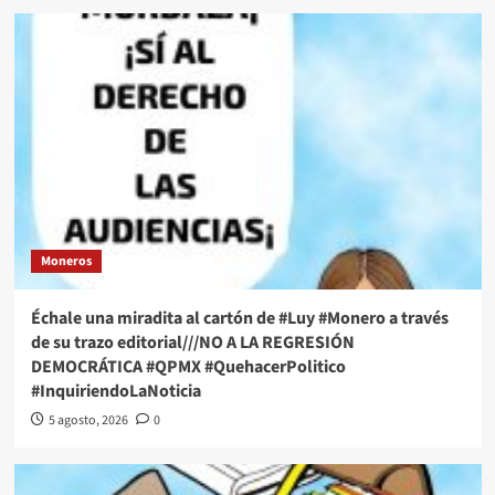
Moneros
Échale una miradita al cartón de #Luy #Monero a través
de su trazo editorial///NO A LA REGRESIÓN
DEMOCRÁTICA #QPMX #QuehacerPolitico
#InquiriendoLaNoticia
5 agosto, 2026
0