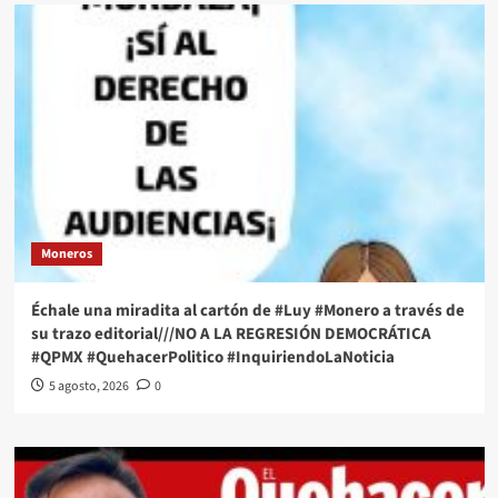
Moneros
Échale una miradita al cartón de #Luy #Monero a través de
su trazo editorial///NO A LA REGRESIÓN DEMOCRÁTICA
#QPMX #QuehacerPolitico #InquiriendoLaNoticia
5 agosto, 2026
0