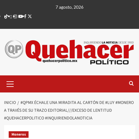
Saltar
7 agosto, 2026
al
TikTok
threads
Instagram
Youtube
Facebook
X
contenido
Menú
principal
INICIO
#QPMX ÉCHALE UNA MIRADITA AL CARTÓN DE #LUY #MONERO
A TRAVÉS DE SU TRAZO EDITORIAL///EXCESO DE LENTITUD
#QUEHACERPOLITICO #INQUIRIENDOLANOTICIA
Moneros