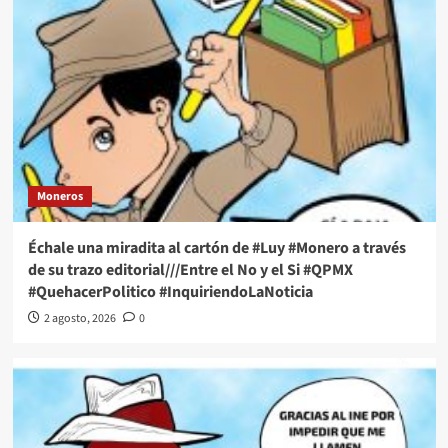
Moneros
Échale una miradita al cartón de #Luy #Monero a través
de su trazo editorial///Entre el No y el Si #QPMX
#QuehacerPolitico #InquiriendoLaNoticia
2 agosto, 2026
0