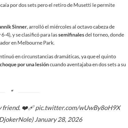
caía por dos sets pero el retiro de Musetti le permite
annik Sinner
, arrolló el miércoles al octavo cabeza de
6-4), y se clasificó para las
semifinales
del torneo, donde
anador en Melbourne Park.
tinuó en circunstancias dramáticas, ya que el quinto
choque por una lesión
cuando aventajaba en dos sets a su
friend. ❤️‍🩹
pic.twitter.com/wUwBy8oH9X
@DjokerNole)
January 28, 2026