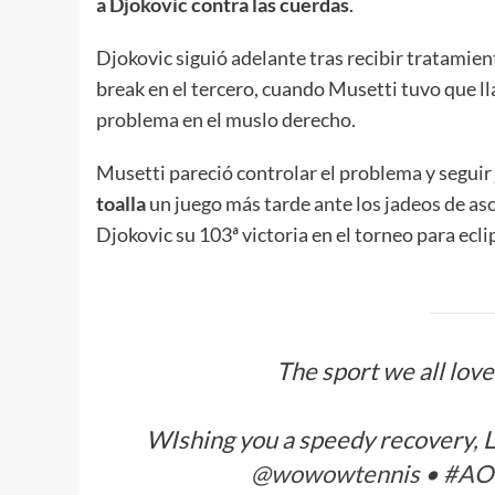
a Djokovic contra las cuerdas
.
Djokovic siguió adelante tras recibir tratamien
break en el tercero, cuando Musetti tuvo que ll
problema en el muslo derecho.
Musetti pareció controlar el problema y seguir 
toalla
un juego más tarde ante los jadeos de as
Djokovic su 103ª victoria en el torneo para ecl
The sport we all lov
WIshing you a speedy recovery, 
@wowowtennis
•
#AO