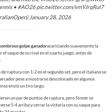
nnis
•
#AO26
pic.twitter.com/vmYJrqRul7
ralianOpen)
January 28, 2026
sombroso golpe ganador
acariciando suavemente la
 el saque de su rival en el cuarto juego, antes de
.
e ruptura con 1-2 en el segundo set, pero el italiano se
 marcador pese a mostrarse descolocado en algunos
nse envió un tiro largo.
ieron un par de puntos de ruptura, pero Sinner se
erse 5-4 arriba y cerrar la victoria con su saque para
de 24 grandes.