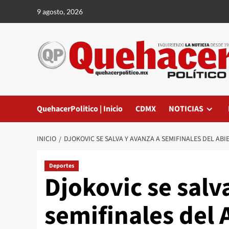
Saltar
9 agosto, 2026
al
contenido
QuehacerPolitico | Inicio
CDMX
NOTICIAS
INICIO
DJOKOVIC SE SALVA Y AVANZA A SEMIFINALES DEL A
Deportes
Djokovic se salv
semifinales del 