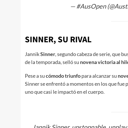
— #AusOpen (@Aust
SINNER, SU RIVAL
Jannik
Sinner
, segundo cabeza de serie, que bu
de la temporada, selló su
novena victoria al hil
Pese a su
cómodo triunfo
para alcanzar su
nove
Sinner se enfrentó a momentos en los que fue p
uno que casi le impactó en el cuerpo.
Jannik Sinner, unstoppable, unplaya