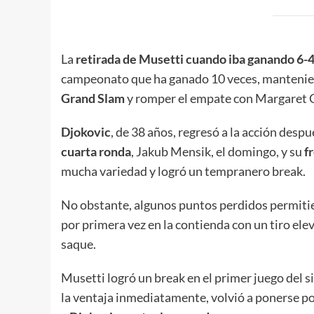
La
retirada de Musetti cuando iba ganando 6-4,
campeonato que ha ganado 10 veces, mantenien
Grand Slam
y romper el empate con Margaret 
Djokovic
, de 38 años, regresó a la acción desp
cuarta ronda
, Jakub Mensik, el domingo, y su
f
mucha variedad y logró un tempranero break.
No obstante, algunos puntos perdidos permitier
por primera vez en la contienda con un tiro el
saque.
Musetti logró un break en el primer juego del s
la ventaja inmediatamente, volvió a ponerse p