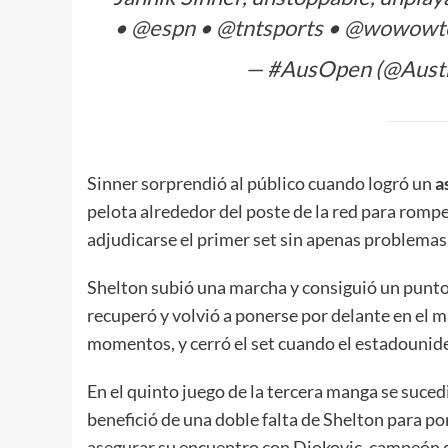
•
@espn
•
@tntsports
•
@wowowte
— #AusOpen (@Aust
Sinner sorprendió al público cuando logró un
a
pelota alrededor del poste de la red para romper
adjudicarse el primer set sin apenas problemas
Shelton subió una marcha y consiguió un punto d
recuperó y volvió a ponerse por delante en el
momentos, y cerró el set cuando el estadounide
En el quinto juego de la tercera manga se suced
benefició de una doble falta de Shelton para pon
asegurar su encuentro con Djokovic, campeón 