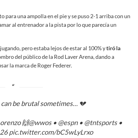
to para una ampolla en el pie y se puso 2-1 arriba con un
amar al entrenador a la pista por lo que parecía un
jugando, pero estaba lejos de estar al 100% y
tiró la
ombro del público de la Rod Laver Arena, dando a
ipsar la marca de Roger Federer.
e can be brutal sometimes… 💔
Lorenzo 🙌
@wwos
•
@espn
•
@tntsports
•
26
pic.twitter.com/bC5wLyLrxo