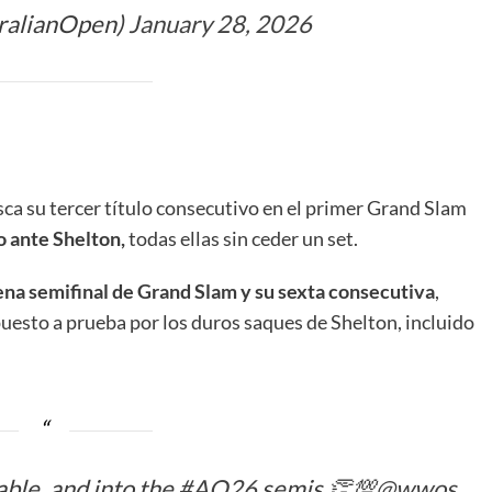
ralianOpen)
January 28, 2026
sca su tercer título consecutivo en el primer Grand Slam
o ante Shelton,
todas ellas sin ceder un set.
na semifinal de Grand Slam y su sexta consecutiva
,
uesto a prueba por los duros saques de Shelton, incluido
ble, and into the
#AO26
semis 👏💯
@wwos