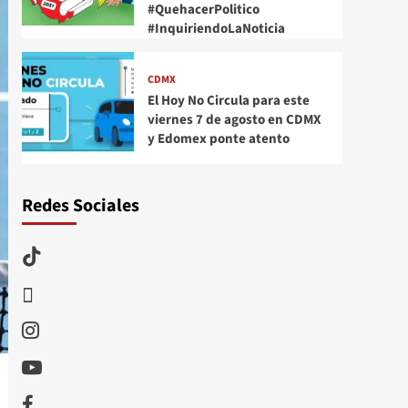
#QuehacerPolitico
#InquiriendoLaNoticia
CDMX
El Hoy No Circula para este
viernes 7 de agosto en CDMX
y Edomex ponte atento
Redes Sociales
TikTok
threads
Instagram
Youtube
Facebook