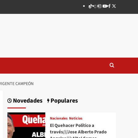
TikTok
threads
Instagram
Youtube
Facebook
X
 VIGENTE CAMPEÓN
Novedades
Populares
Nacionales
Noticias
El Quehacer Político a
través///Jose Alberto Prado