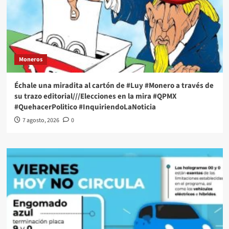
Moneros
Échale una miradita al cartón de #Luy #Monero a través de
su trazo editorial///Elecciones en la mira #QPMX
#QuehacerPolitico #InquiriendoLaNoticia
7 agosto, 2026
0