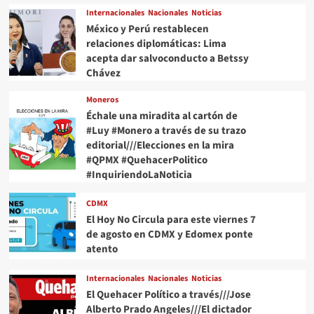
Internacionales
Nacionales
Noticias
México y Perú restablecen
relaciones diplomáticas: Lima
acepta dar salvoconducto a Betssy
Chávez
Moneros
Échale una miradita al cartón de
#Luy #Monero a través de su trazo
editorial///Elecciones en la mira
#QPMX #QuehacerPolitico
#InquiriendoLaNoticia
CDMX
El Hoy No Circula para este viernes 7
de agosto en CDMX y Edomex ponte
atento
Internacionales
Nacionales
Noticias
El Quehacer Político a través///Jose
Alberto Prado Angeles///El dictador