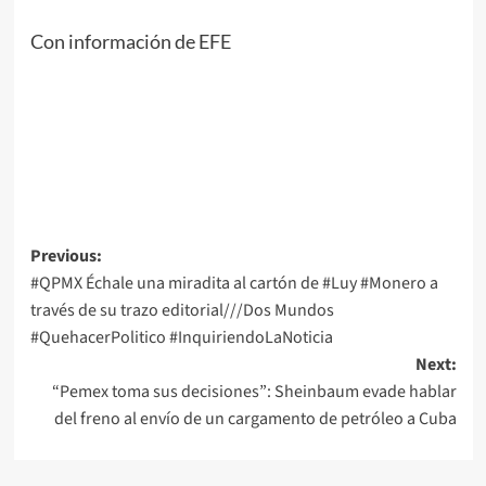
Con información de EFE
Post
Previous:
#QPMX Échale una miradita al cartón de #Luy #Monero a
navigation
través de su trazo editorial///Dos Mundos
#QuehacerPolitico #InquiriendoLaNoticia
Next:
“Pemex toma sus decisiones”: Sheinbaum evade hablar
del freno al envío de un cargamento de petróleo a Cuba