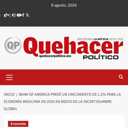
Saltar
8 agosto, 2026
al
TikTok
threads
Instagram
Youtube
Facebook
X
contenido
Menú
principal
INICIO
BANK OF AMERICA PREVÉ UN CRECIMIENTO DE 1.2% PARA LA
ECONOMÍA MEXICANA EN 2026 EN MEDIO DE LA INCERTIDUMBRE
GLOBAL
Economía