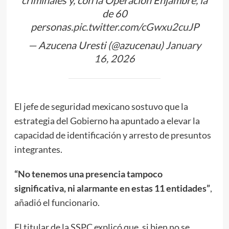
criminales y, con la Operación Enjambre, la
de 60
personas.
pic.twitter.com/cGwxu2cuJP
— Azucena Uresti (@azucenau)
January
16, 2026
El jefe de seguridad mexicano sostuvo que la
estrategia del Gobierno ha apuntado a elevar la
capacidad de identificación y arresto de presuntos
integrantes.
“No tenemos una presencia tampoco
significativa, ni alarmante en estas 11 entidades”
,
añadió el funcionario.
El titular de la SSPC explicó que, si bien no se