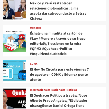
México y Perú restablecen
relaciones diplomáticas: Lima
acepta dar salvoconducto a Betssy
Chávez
Moneros
Échale una miradita al cartón de
#Luy #Monero a través de su trazo
editorial///Elecciones en la mira
#QPMX #QuehacerPolitico
#InquiriendoLaNoticia
CDMX
El Hoy No Circula para este viernes 7
de agosto en CDMX y Edomex ponte
atento
Internacionales
Nacionales
Noticias
El Quehacer Político a través///Jose
Alberto Prado Angeles///El dictador
nicaragüense Daniel Ortega tiene