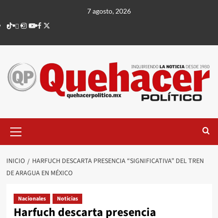
Saltar
7 agosto, 2026
al
TikTok
threads
Instagram
Youtube
Facebook
X
contenido
Menú
principal
INICIO
HARFUCH DESCARTA PRESENCIA “SIGNIFICATIVA” DEL TREN
DE ARAGUA EN MÉXICO
Nacionales
Noticias
Harfuch descarta presencia