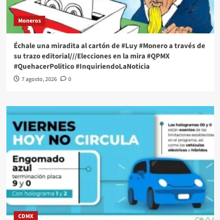
Moneros
Échale una miradita al cartón de #Luy #Monero a través de
su trazo editorial///Elecciones en la mira #QPMX
#QuehacerPolitico #InquiriendoLaNoticia
7 agosto, 2026
0
CDMX