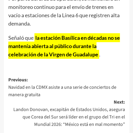
monitoreo continuo para el envío de trenes en
vacío a estaciones de la Línea 6 que registren alta
demanda.
Señaló que
la estación Basílica en décadas no se
mantenía abierta al público durante la
celebración de la Virgen de Guadalupe
.
Post
Previous:
Navidad en la CDMX asiste a una serie de conciertos de
navigation
manera gratuita
Next:
Landon Donovan, excapitán de Estados Unidos, asegura
que Corea del Sur será líder en el grupo del Tri en el
Mundial 2026: “México está en mal momento”