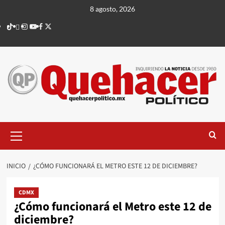
Saltar
8 agosto, 2026
al
TikTok
threads
Instagram
Youtube
Facebook
X
contenido
Menú
principal
INICIO
¿CÓMO FUNCIONARÁ EL METRO ESTE 12 DE DICIEMBRE?
CDMX
¿Cómo funcionará el Metro este 12 de
diciembre?