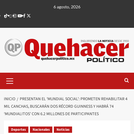
Saltar
6 agosto, 2026
al
TikTok
threads
Instagram
Youtube
Facebook
X
contenido
Menú
principal
INICIO
PRESENTAN EL ‘MUNDIAL SOCIAL’: PROMETEN REHABILITAR 4
MIL CANCHAS, BUSCARÁN DOS RÉCORD GUINNESS Y HABRÁ 74
‘MUNDIALITOS’ CON 6.2 MILLONES DE PARTICIPANTES
Deportes
Nacionales
Noticias