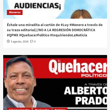
Moneros
Échale una miradita al cartón de #Luy #Monero a través de
su trazo editorial///NO A LA REGRESIÓN DEMOCRÁTICA
#QPMX #QuehacerPolitico #InquiriendoLaNoticia
5 agosto, 2026
0