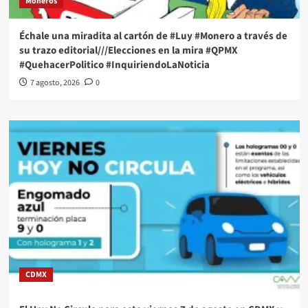
Moneros
Échale una miradita al cartón de #Luy #Monero a través de
su trazo editorial///Elecciones en la mira #QPMX
#QuehacerPolitico #InquiriendoLaNoticia
7 agosto, 2026
0
CDMX