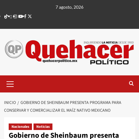
Saltar
7 agosto, 2026
al
TikTok
threads
Instagram
Youtube
Facebook
X
contenido
Menú
principal
INICIO
GOBIERNO DE SHEINBAUM PRESENTA PROGRAMA PARA
CONSERVAR Y COMERCIALIZAR EL MAÍZ NATIVO MEXICANO
Nacionales
Noticias
Gobierno de Sheinbaum presenta