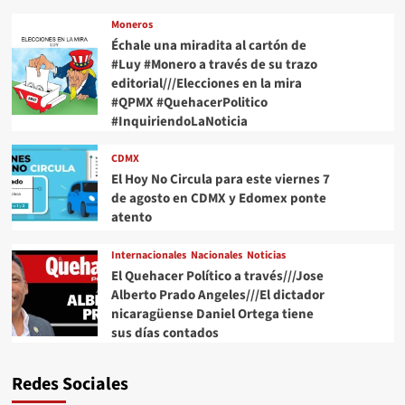
Moneros
Échale una miradita al cartón de
#Luy #Monero a través de su trazo
editorial///Elecciones en la mira
#QPMX #QuehacerPolitico
#InquiriendoLaNoticia
CDMX
El Hoy No Circula para este viernes 7
de agosto en CDMX y Edomex ponte
atento
Internacionales
Nacionales
Noticias
El Quehacer Político a través///Jose
Alberto Prado Angeles///El dictador
nicaragüense Daniel Ortega tiene
sus días contados
Redes Sociales