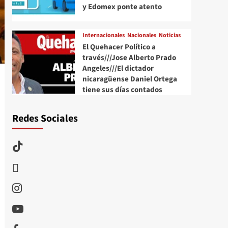
y Edomex ponte atento
Internacionales
Nacionales
Noticias
El Quehacer Político a
través///Jose Alberto Prado
Angeles///El dictador
nicaragüense Daniel Ortega
tiene sus días contados
Redes Sociales
TikTok
threads
Instagram
Youtube
Facebook