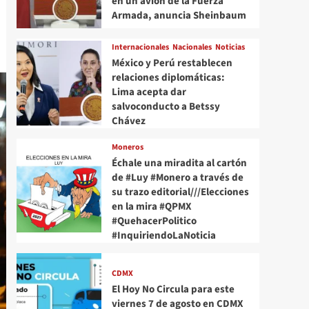
en un avión de la Fuerza
Armada, anuncia Sheinbaum
Internacionales
Nacionales
Noticias
México y Perú restablecen
relaciones diplomáticas:
Lima acepta dar
salvoconducto a Betssy
Chávez
Moneros
Échale una miradita al cartón
de #Luy #Monero a través de
su trazo editorial///Elecciones
en la mira #QPMX
#QuehacerPolitico
#InquiriendoLaNoticia
CDMX
El Hoy No Circula para este
viernes 7 de agosto en CDMX