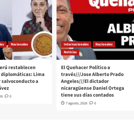
les
Nacionales
Internacionales
Nacionales
Noticias
Perú restablecen
El Quehacer Político a
s diplomáticas: Lima
través///Jose Alberto Prado
r salvoconducto a
Angeles///El dictador
ávez
nicaragüense Daniel Ortega
tiene sus días contados
26
0
7 agosto, 2026
0