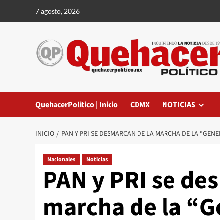
Saltar
7 agosto, 2026
al
contenido
QuehacerPolitico | Inicio
CDMX
NOTICIAS
INICIO
PAN Y PRI SE DESMARCAN DE LA MARCHA DE LA “GEN
Nacionales
Noticias
PAN y PRI se de
marcha de la “G