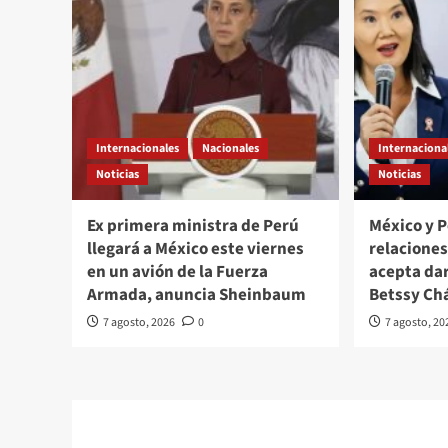
Internacionales
Nacionales
Internaciona
Noticias
Noticias
Ex primera ministra de Perú
México y 
llegará a México este viernes
relacione
en un avión de la Fuerza
acepta da
Armada, anuncia Sheinbaum
Betssy Ch
7 agosto, 2026
0
7 agosto, 20