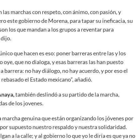
 las marchas con respeto, con ánimo, con pasión, y
ro este gobierno de Morena, para tapar su ineficacia, su
 son los que mandan a los grupos a reventar para
dijo.
 único que hacen es eso: poner barreras entre las y los
 oye, que no dialoga, y esas barreras las han puesto
a barrera: no hay diálogo, no hay acuerdo, y por eso el
tá rebasado el Estado mexicano”, añadió.
Anaya,
también deslindó a su partido de la marcha,
as de los jovenes.
na marcha genuina que están organizando los jóvenes por
y por supuesto nuestro respaldo y nuestra solidaridad.
n a la calle; y al gobierno lo que yo le diría es que ya no