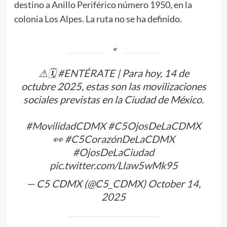
destino a Anillo Periférico número 1950, en la
colonia Los Alpes. La ruta no se ha definido.
⚠🗓
#ENTÉRATE
| Para hoy, 14 de
octubre 2025, estas son las movilizaciones
sociales previstas en la Ciudad de México.
#MovilidadCDMX
#C5OjosDeLaCDMX
👀
#C5CorazónDeLaCDMX
#OjosDeLaCiudad
pic.twitter.com/Llaw5wMk95
— C5 CDMX (@C5_CDMX)
October 14,
2025