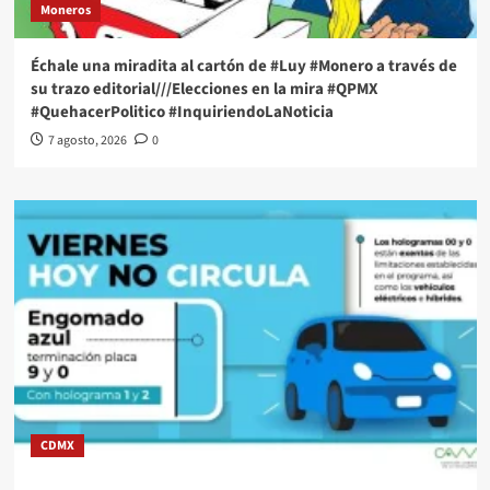
Moneros
Échale una miradita al cartón de #Luy #Monero a través de
su trazo editorial///Elecciones en la mira #QPMX
#QuehacerPolitico #InquiriendoLaNoticia
7 agosto, 2026
0
CDMX