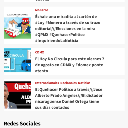
Moneros
Échale una miradita al cartón de
#Luy #Monero a través de su trazo
editorial///Elecciones en la mira
#QPMX #QuehacerPolitico
#InquiriendoLaNoticia
CDMX
El Hoy No Circula para este viernes 7
de agosto en CDMX y Edomex ponte
atento
Internacionales
Nacionales
Noticias
El Quehacer Político a través///Jose
Alberto Prado Angeles///El dictador
nicaragüense Daniel Ortega tiene
sus días contados
Redes Sociales