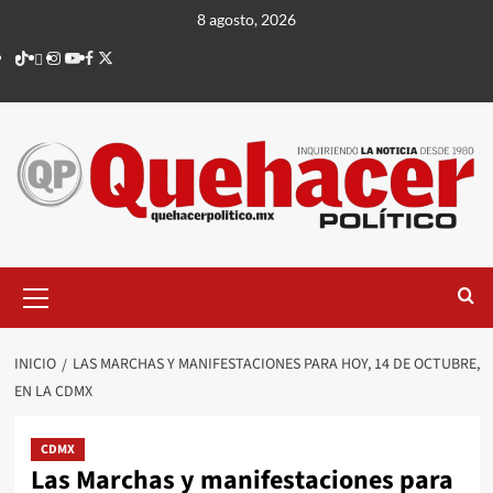
Saltar
8 agosto, 2026
al
TikTok
threads
Instagram
Youtube
Facebook
X
contenido
Menú
principal
INICIO
LAS MARCHAS Y MANIFESTACIONES PARA HOY, 14 DE OCTUBRE,
EN LA CDMX
CDMX
Las Marchas y manifestaciones para