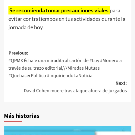
Se recomienda tomar precauciones viales
para
evitar contratiempos en tus actividades durante la
jornada de hoy.
Post
Previous:
#QPMX Échale una miradita al cartón de #Luy #Monero a
navigation
través de su trazo editorial///Miradas Mutuas
#QuehacerPolitico #InquiriendoLaNoticia
Next:
David Cohen muere tras ataque afuera de juzgados
Más historias