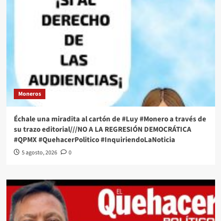
Moneros
Échale una miradita al cartón de #Luy #Monero a través de
su trazo editorial///NO A LA REGRESIÓN DEMOCRÁTICA
#QPMX #QuehacerPolitico #InquiriendoLaNoticia
5 agosto, 2026
0