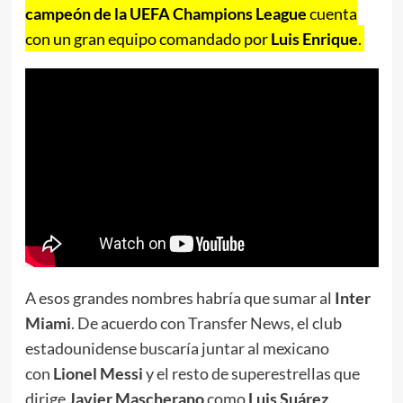
campeón de la UEFA Champions League
cuenta
con un gran equipo comandado por
Luis Enrique
.
A esos grandes nombres habría que sumar al
Inter
Miami
. De acuerdo con Transfer News, el club
estadounidense buscaría juntar al mexicano
con
Lionel Messi
y el resto de superestrellas que
dirige
Javier Mascherano
como
Luis Suárez,