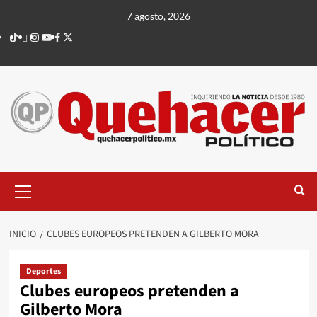
Saltar
7 agosto, 2026
al
TikTok
threads
Instagram
Youtube
Facebook
X
contenido
Menú
principal
INICIO
CLUBES EUROPEOS PRETENDEN A GILBERTO MORA
Deportes
Clubes europeos pretenden a
Gilberto Mora