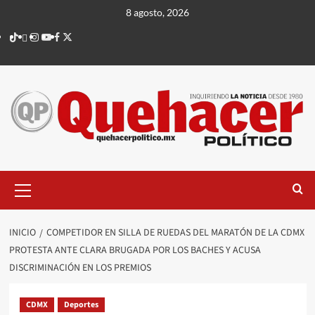
Saltar
8 agosto, 2026
al
TikTok
threads
Instagram
Youtube
Facebook
X
contenido
Menú
principal
INICIO
COMPETIDOR EN SILLA DE RUEDAS DEL MARATÓN DE LA CDMX
PROTESTA ANTE CLARA BRUGADA POR LOS BACHES Y ACUSA
DISCRIMINACIÓN EN LOS PREMIOS
CDMX
Deportes