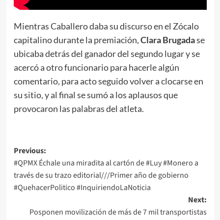
Mientras Caballero daba su discurso en el Zócalo
capitalino durante la premiación,
Clara Brugada
se
ubicaba detrás del ganador del segundo lugar y se
acercó a otro funcionario para hacerle algún
comentario, para acto seguido volver a clocarse en
su sitio, y al final se sumó a los aplausos que
provocaron las palabras del atleta.
Post
Previous:
#QPMX Échale una miradita al cartón de #Luy #Monero a
navigation
través de su trazo editorial///Primer año de gobierno
#QuehacerPolitico #InquiriendoLaNoticia
Next:
Posponen movilización de más de 7 mil transportistas