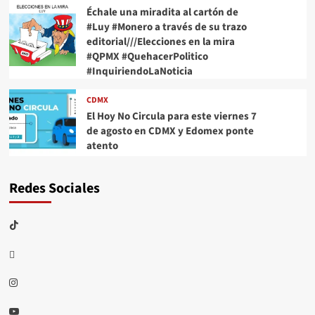
Échale una miradita al cartón de
#Luy #Monero a través de su trazo
editorial///Elecciones en la mira
#QPMX #QuehacerPolitico
#InquiriendoLaNoticia
CDMX
El Hoy No Circula para este viernes 7
de agosto en CDMX y Edomex ponte
atento
Redes Sociales
TikTok
threads
Instagram
Youtube