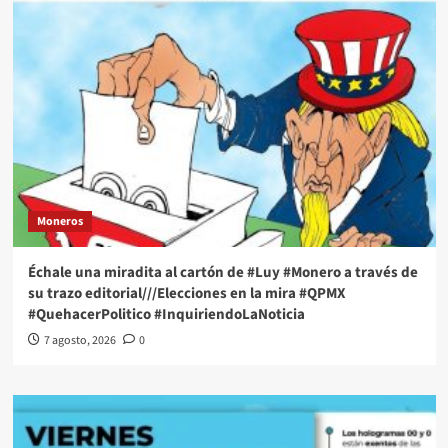
Moneros
Échale una miradita al cartón de #Luy #Monero a través de
su trazo editorial///Elecciones en la mira #QPMX
#QuehacerPolitico #InquiriendoLaNoticia
7 agosto, 2026
0