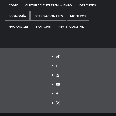
CDMX
CULTURA Y ENTRETENIMIENTO
DEPORTES
ECONOMÍA
INTERNACIONALES
MONEROS
NACIONALES
NOTICIAS
REVISTA DIGITAL
TikTok
threads
Instagram
Youtube
Facebook
X