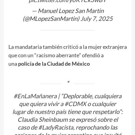
— Manuel Lopez San Martin
(@MLopezSanMartin)
July 7, 2025
La mandataria también criticó a la mujer extranjera
que con un “racismo aberrante” ofendió a
una
policía de la Ciudad de México
#EnLaMañanera
| “Deplorable, cualquiera
que quiera vivir a
#CDMX
o cualquier
lugar de nuestro país tiene que respetarlo”:
Claudia Sheinbaum se expresó sobre el
caso de
#LadyRacista
, reprochando las
acciones de la mujer argentina que insultó