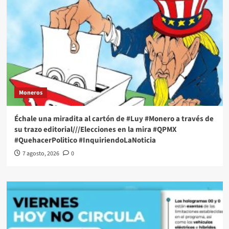
Moneros
Échale una miradita al cartón de #Luy #Monero a través de
su trazo editorial///Elecciones en la mira #QPMX
#QuehacerPolitico #InquiriendoLaNoticia
7 agosto, 2026
0