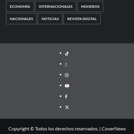
ECONOMÍA
INTERNACIONALES
MONEROS
NACIONALES
NOTICIAS
REVISTA DIGITAL
TikTok
threads
Instagram
Youtube
Facebook
X
Copyright © Todos los derechos reservados.
|
CoverNews