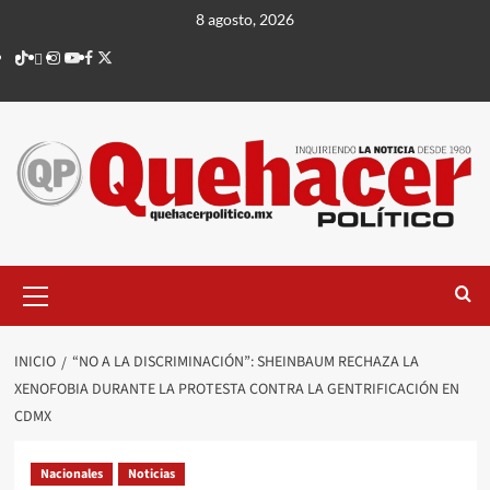
Saltar
8 agosto, 2026
al
TikTok
threads
Instagram
Youtube
Facebook
X
contenido
Menú
principal
INICIO
“NO A LA DISCRIMINACIÓN”: SHEINBAUM RECHAZA LA
XENOFOBIA DURANTE LA PROTESTA CONTRA LA GENTRIFICACIÓN EN
CDMX
Nacionales
Noticias