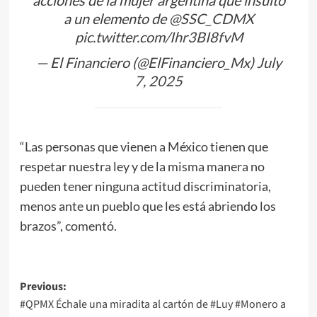
a un elemento de
@SSC_CDMX
pic.twitter.com/Ihr3BI8fvM
— El Financiero (@ElFinanciero_Mx)
July
7, 2025
“Las personas que vienen a México tienen que
respetar nuestra ley y de la misma manera no
pueden tener ninguna actitud discriminatoria,
menos ante un pueblo que les está abriendo los
brazos”, comentó.
Post
Previous:
#QPMX Échale una miradita al cartón de #Luy #Monero a
navigation