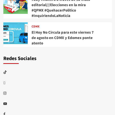
editorial///Elecciones en la mira
#QPMX #QuehacerPolitico
#InquiriendoLaNoticia
CDMX
El Hoy No Circula para este viernes 7
de agosto en CDMX y Edomex ponte
atento
Redes Sociales
TikTok
threads
Instagram
Youtube
Facebook