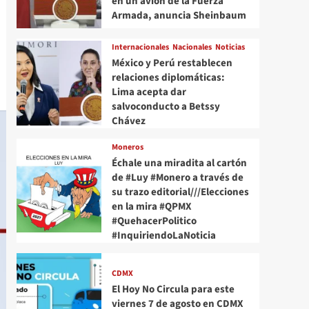
en un avión de la Fuerza
Armada, anuncia Sheinbaum
Internacionales
Nacionales
Noticias
México y Perú restablecen
relaciones diplomáticas:
Lima acepta dar
salvoconducto a Betssy
Chávez
Moneros
Échale una miradita al cartón
de #Luy #Monero a través de
su trazo editorial///Elecciones
en la mira #QPMX
#QuehacerPolitico
#InquiriendoLaNoticia
CDMX
El Hoy No Circula para este
viernes 7 de agosto en CDMX