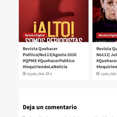
Revista Digital
Revista Digita
Revista Quehacer
Revista Qu
Político|No113|Agosto 2026
No112| Ju
#QPMX #QuehacerPolitico
#Quehacer
#InquiriendoLaNoticia
#Inquirie
31 julio, 2026
0
1 julio, 2026
Deja un comentario