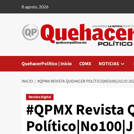
Saltar
8 agosto, 2026
al
contenido
QuehacerPolitico | Inicio
CDMX
NOTICIAS
INICIO
#QPMX REVISTA QUEHACER POLÍTICO|NO100|JULIO 2
Revista Digital
#QPMX Revista 
Político|No100|J