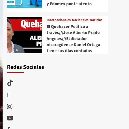
y Edomex ponte atento
Internacionales
Nacionales
Noticias
El Quehacer Político a
través///Jose Alberto Prado
Angeles///El dictador
nicaragüense Daniel Ortega
tiene sus días contados
Redes Sociales
TikTok
threads
Instagram
Youtube
Facebook