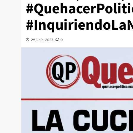
#QuehacerPoliti
#InquiriendoLaN
29 junio, 2025
0