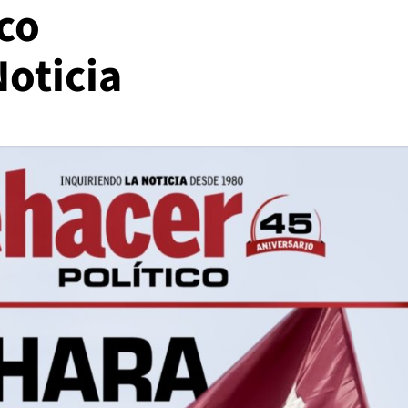
co
oticia