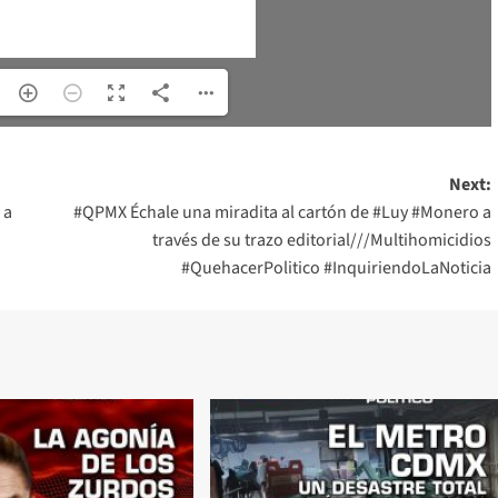
Next:
 a
#QPMX Échale una miradita al cartón de #Luy #Monero a
través de su trazo editorial///Multihomicidios
#QuehacerPolitico #InquiriendoLaNoticia