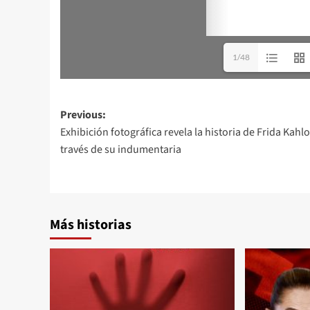
1/48
Post
Previous:
Exhibición fotográfica revela la historia de Frida Kahlo
navigation
través de su indumentaria
Más historias