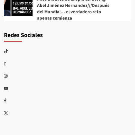
Abel Jiménez Hernandez///Después
del Mundial… el verdadero reto
apenas comienza
Redes Sociales
TikTok
threads
Instagram
Youtube
Facebook
X