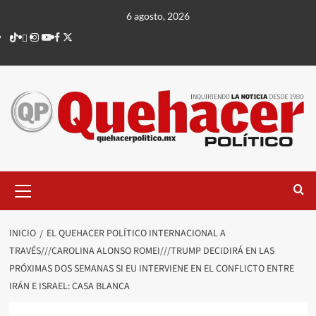
Saltar
6 agosto, 2026
al
TikTok
threads
Instagram
Youtube
Facebook
X
contenido
Menú
principal
INICIO
EL QUEHACER POLÍTICO INTERNACIONAL A
TRAVÉS///CAROLINA ALONSO ROMEI///TRUMP DECIDIRÁ EN LAS
PRÓXIMAS DOS SEMANAS SI EU INTERVIENE EN EL CONFLICTO ENTRE
IRÁN E ISRAEL: CASA BLANCA