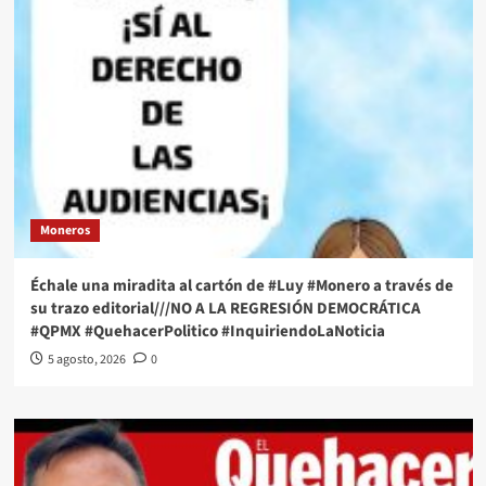
Moneros
Échale una miradita al cartón de #Luy #Monero a través de
su trazo editorial///NO A LA REGRESIÓN DEMOCRÁTICA
#QPMX #QuehacerPolitico #InquiriendoLaNoticia
5 agosto, 2026
0