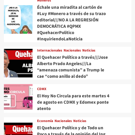
Moneros
Échale una miradita al cartón de
#Luy #Monero a través de su trazo
editorial///NO A LA REGRESIÓN
DEMOCRÁTICA #QPMX
#QuehacerPolitico
#InquiriendoLaNoticia
Internacionales
Nacionales
Noticias
El Quehacer Político a través///Jose
Alberto Prado Angeles///La
“amenaza comunista” a Trump le
cae “como anillo al dedo”
CDMX
El Hoy No Circula para este martes 4
de agosto en CDMX y Edomex ponte
atento
Economía
Nacionales
Noticias
El Quehacer Político y de Todo un
Poco a través de la opinión del Ing