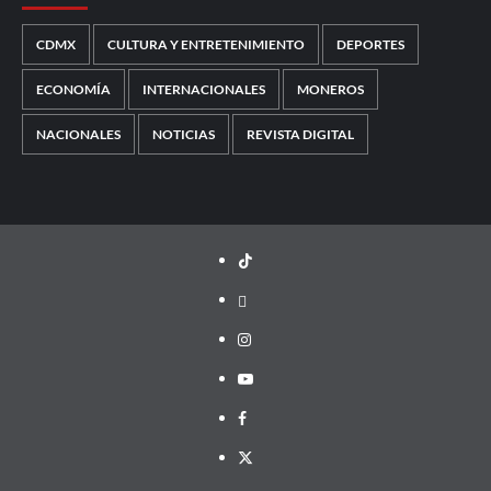
CDMX
CULTURA Y ENTRETENIMIENTO
DEPORTES
ECONOMÍA
INTERNACIONALES
MONEROS
NACIONALES
NOTICIAS
REVISTA DIGITAL
TikTok
threads
Instagram
Youtube
Facebook
X