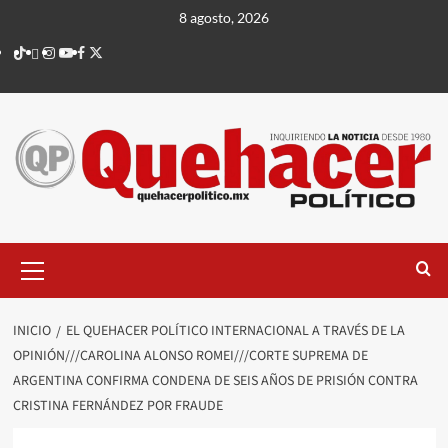
Saltar
8 agosto, 2026
al
TikTok
threads
Instagram
Youtube
Facebook
X
contenido
Menú
principal
INICIO
EL QUEHACER POLÍTICO INTERNACIONAL A TRAVÉS DE LA
OPINIÓN///CAROLINA ALONSO ROMEI///CORTE SUPREMA DE
ARGENTINA CONFIRMA CONDENA DE SEIS AÑOS DE PRISIÓN CONTRA
CRISTINA FERNÁNDEZ POR FRAUDE