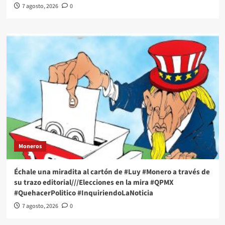
7 agosto, 2026
0
Moneros
Échale una miradita al cartón de #Luy #Monero a través de
su trazo editorial///Elecciones en la mira #QPMX
#QuehacerPolitico #InquiriendoLaNoticia
7 agosto, 2026
0